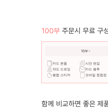
100부
주문시 무료 구
10부
카드 본품
시안 편집
약도 드로잉
카드 봉투
봉합 스티커
모바일 청첩장
함께 비교하면 좋은 제