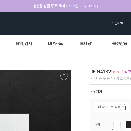
청첩장 샘플 무료! 택배비도 0원 (~8/31까지)
주문혜택
답례,감사
DIY카드
초대장
옵션상품
JEINA132
제이나는 두 분의 가장 소중한
소비자가
내 사진으로 적용
서체