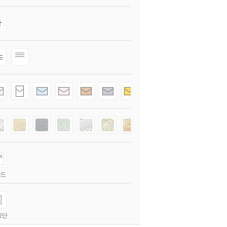
운드
2단