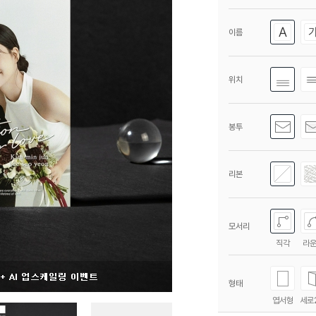
이름
위치
봉투
리본
모서리
직각
라
형태
엽서형
세로