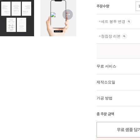
주문수량
+
세트 봉투 변경
+
청첩장 리본
무료 서비스
제작소요일
가공 방법
총 주문 금액
무료 샘플 담