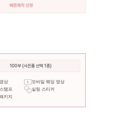
빠른제작 신청
100부 (사은품 선택 1종)
 영상
모바일 웨딩 영상
 스탬프
실링 스티커
 패키지