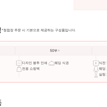
성
*청첩장 주문 시 기본으로 제공하는 구성품입니다.
50부
디자인 봉투 인쇄
웨딩 식권
식전
전용 쇼핑백
웨딩
실링
품