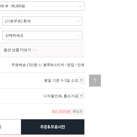
[기본무료] 흰색
선택하세요
옵션 상품 더보기
무료배송 (5만원↑) / 봉투&스티커 / 편집 / 인쇄
평일 기준 3~5일 소요
디지털인쇄
,
톰슨가공
80,000
원
기
주문&무료시안