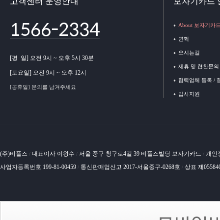
고객센터 운영안내
보자기카드 
1566-2334
About 보자기카
연혁
오시는길
[평 일] 오전 9시 ~ 오후 5시 30분
제휴 및 협찬문의
[토요일] 오전 9시 ~ 오후 12시
협력업체 등록 /
[공휴일] 문의를 남겨주세요
입사지원
(주)비플스
대표이사 이왕수
서울 중구 청구로4길 39 비플스빌딩 보자기카드
개인
/
/
/
사업자등록번호 199-81-00459
통신판매업신고 2017-서울중구-0268호
상표 제05584
/
/