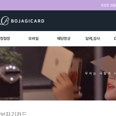
청첩장 샘플 
청첩장
모바일
웨딩영상
답례,감사
우리는 사람과 
보자기카드