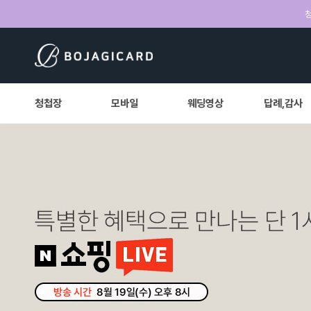
청
청첩장
모바일
웨딩영상
답례,감사