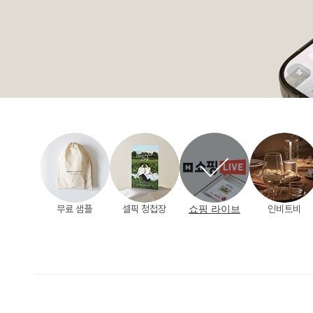
무료 샘플
셀픽 청첩장
쇼핑 라이브
인비트비