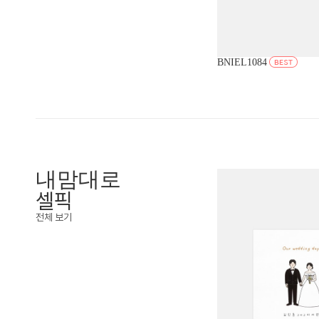
BNIEL1084
내맘대로
셀픽
전체 보기