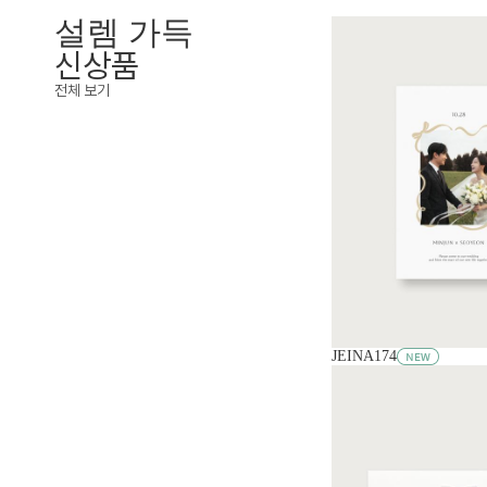
설렘 가득
신상품
전체 보기
JEINA174