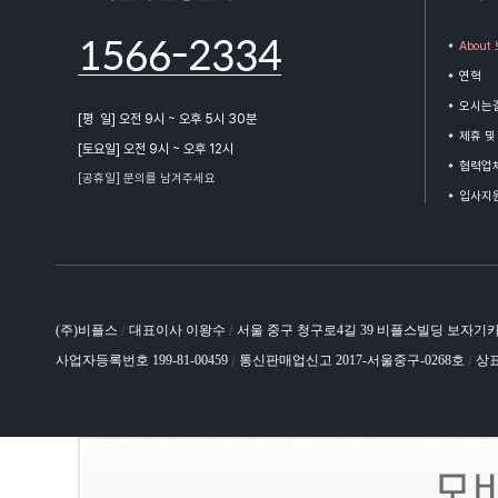
1566-2334
Abou
연혁
오시는
[평 일] 오전 9시 ~ 오후 5시 30분
제휴 및
[토요일] 오전 9시 ~ 오후 12시
협력업체
[공휴일] 문의를 남겨주세요
입사지
(주)비플스
대표이사 이왕수
서울 중구 청구로4길 39 비플스빌딩 보자기
/
/
사업자등록번호 199-81-00459
통신판매업신고 2017-서울중구-0268호
상표
/
/