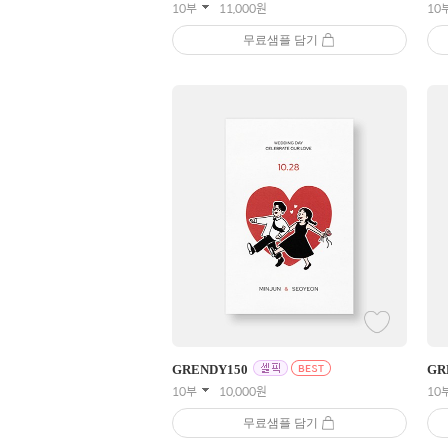
10부
11,000
원
10
무료샘플 담기
GRENDY
150
GR
10부
10,000
원
10
무료샘플 담기