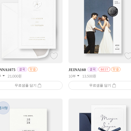
NNA
1075
JEINA
160
부
21,000
원
10부
13,500
원
무료샘플 담기
무료샘플 담기