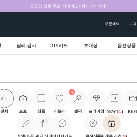
청첩장 샘플 무료! 택배비도 0원 (~8/31까지)
주문혜택
고객
상
답례,감사
DIY카드
초대장
옵션상품
전체
포토
심플
러블리
셀픽
프리미엄
NEW (
)
BES
32
맞춤가공
웨딩 식권
메시지카드
옵션상품
무료 샘플 신청 (
)
0