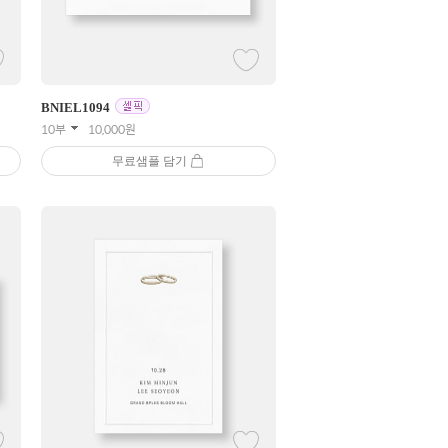
BNIEL
1094
10부
10,000
원
무료샘플 담기