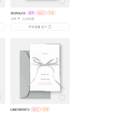
JEINA
153
10부
11,000
원
무료샘플 담기
GRENDY
072