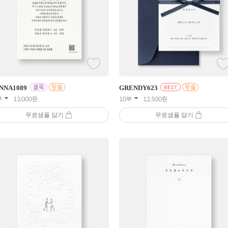
NNA
1089
GRENDY
623
부
13,000
원
10부
12,500
원
무료샘플 담기
무료샘플 담기