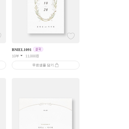
BNIEL
1091
10부
11,000
원
무료샘플 담기