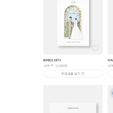
BNIEL
1073
OA
10부
11,000
원
10
무료샘플 담기