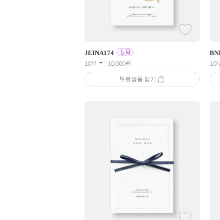
JEINA
174
BN
10부
10,000
원
10
무료샘플 담기