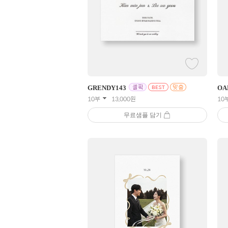
GRENDY
143
OA
10부
13,000
원
10
무료샘플 담기