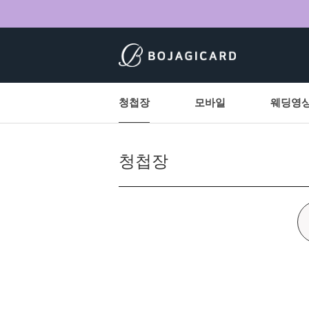
청첩장
모바일
웨딩영
청첩장