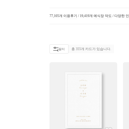
77,105개
이용후기
/
19,419개
예식장 약도
/
다양한
인
총
355
개 카드가 있습니다.
필터