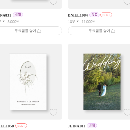
INA
831
BNIEL
1084
부
8,000
원
10부
11,000
원
무료샘플 담기
무료샘플 담기
IEL
1058
JEINA
101