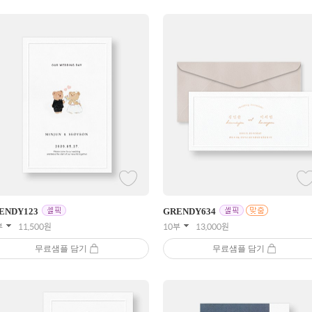
ENDY
123
GRENDY
634
부
11,500
원
10부
13,000
원
무료샘플 담기
무료샘플 담기