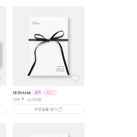
JEINA
166
10부
12,500
원
무료샘플 담기