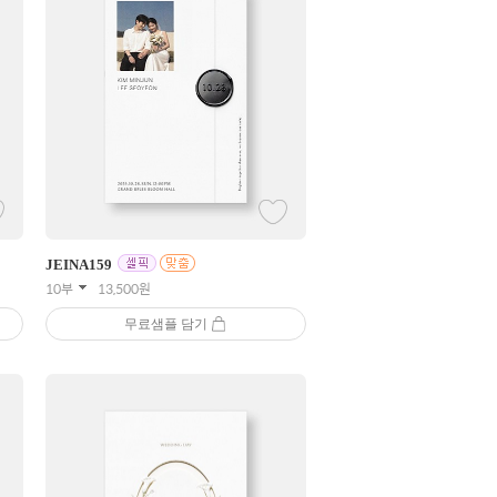
JEINA
159
10부
13,500
원
무료샘플 담기