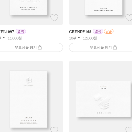
IEL
1097
GRENDY
168
부
11,000
원
10부
12,000
원
무료샘플 담기
무료샘플 담기