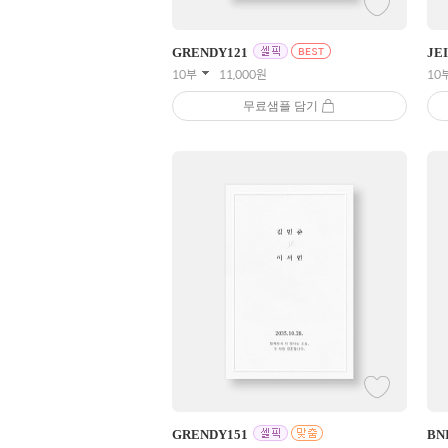
GRENDY
121
JE
10부
11,000
원
10
무료샘플 담기
GRENDY
151
BN