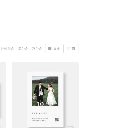
신상품순
고가순
저가순
찜
크게