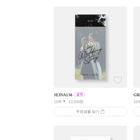
JEINA
136
GR
10부
12,500
원
10
무료샘플 담기