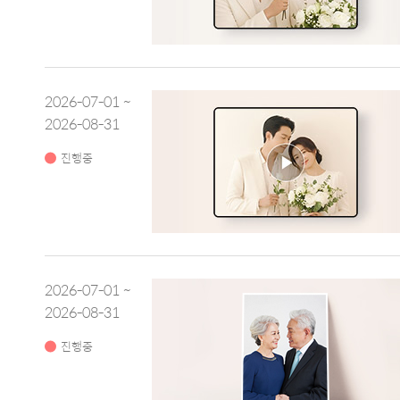
2026-07-01 ~
2026-08-31
진행중
2026-07-01 ~
2026-08-31
진행중