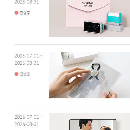
2026-08-31
진행중
2026-07-01 ~
2026-08-31
진행중
2026-07-01 ~
2026-08-31