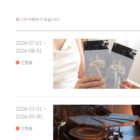
총
21
개 이벤트가 있습니다.
2026-07-01 ~
2026-08-31
진행중
2026-01-01 ~
2026-09-30
진행중