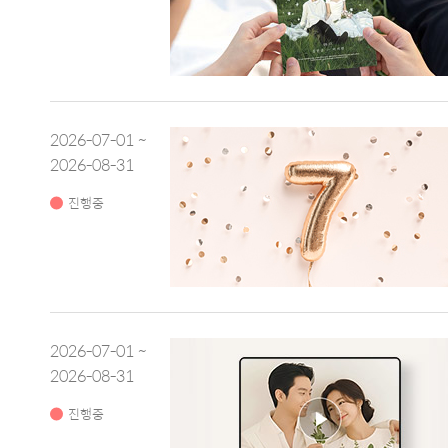
2026-07-01 ~
2026-08-31
진행중
2026-07-01 ~
2026-08-31
진행중