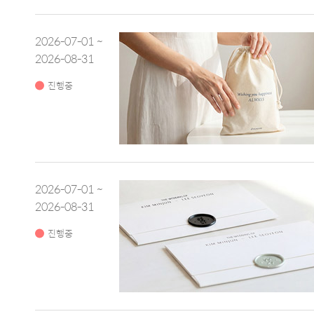
2026-07-01 ~
2026-08-31
진행중
2026-07-01 ~
2026-08-31
진행중