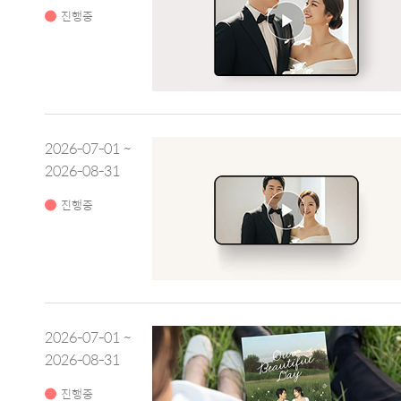
진행중
2026-07-01 ~
2026-08-31
진행중
2026-07-01 ~
2026-08-31
진행중