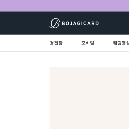
청첩장
모바일
웨딩영