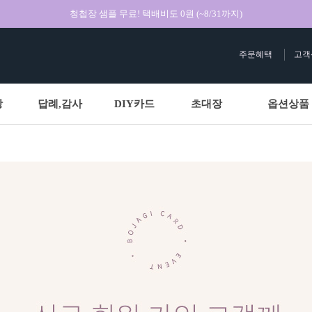
청첩장 샘플 무료! 택배비도 0원 (~8/31까지)
주문혜택
고객
상
답례,감사
DIY카드
초대장
옵션상품