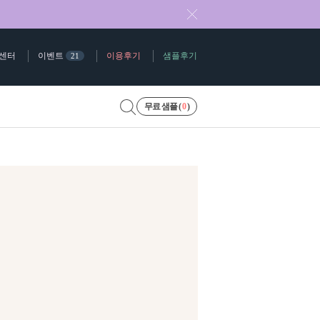
센터
이벤트
이용후기
샘플후기
21
무료 샘플 (
0
)