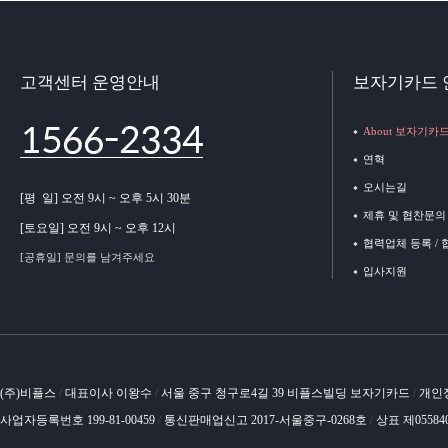
고객센터 운영안내
보자기카드 
1566-2334
About 보자기카
연혁
오시는길
[평 일] 오전 9시 ~ 오후 5시 30분
제휴 및 협찬문의
[토요일] 오전 9시 ~ 오후 12시
협력업체 등록 /
[공휴일] 문의를 남겨주세요
입사지원
(주)비플스
대표이사 이왕수
서울 중구 청구로4길 39 비플스빌딩 보자기카드
개인
/
/
/
사업자등록번호 199-81-00459
통신판매업신고 2017-서울중구-0268호
상표 제05584
/
/