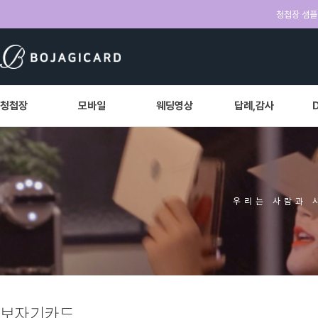
청첩장 샘플 
청첩장
모바일
웨딩영상
답례,감사
우리는 사람과 
보자기카드