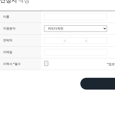
신청서
작성
이름
지원분야
연락처
–
–
이메일
이력서 *필수
*업로