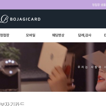
청첩장 샘플 
청첩장
모바일
웨딩영상
답례,감사
우리는 사람과 
보자기카드