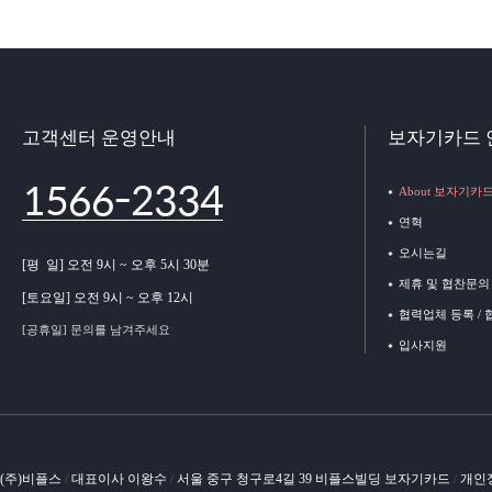
고객센터 운영안내
보자기카드 
1566-2334
About 보자기카
연혁
오시는길
[평 일] 오전 9시 ~ 오후 5시 30분
제휴 및 협찬문의
[토요일] 오전 9시 ~ 오후 12시
협력업체 등록 /
[공휴일] 문의를 남겨주세요
입사지원
(주)비플스
대표이사 이왕수
서울 중구 청구로4길 39 비플스빌딩 보자기카드
개인
/
/
/