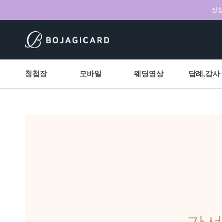
청첩
청첩장
모바일
웨딩영상
답례,감사