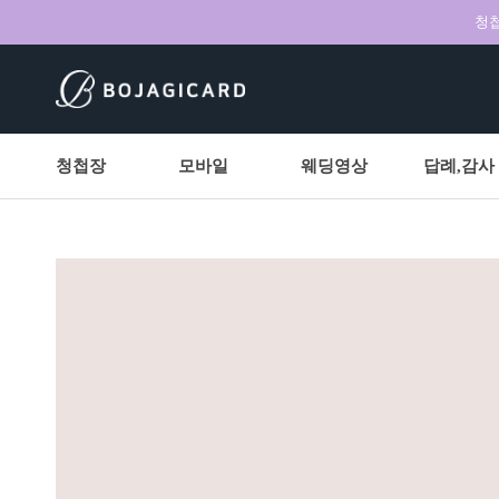
청첩
청첩장
모바일
웨딩영상
답례,감사