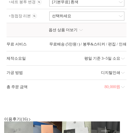
+
세트 봉투 변경
[기본무료] 흰색
+
청첩장 리본
선택하세요
옵션 상품 더보기
무료 서비스
무료배송 (5만원↑) / 봉투&스티커 / 편집 / 인쇄
제작소요일
평일 기준 3~5일 소요
가공 방법
디지털인쇄
총 주문 금액
80,000
원
이용후기(16)