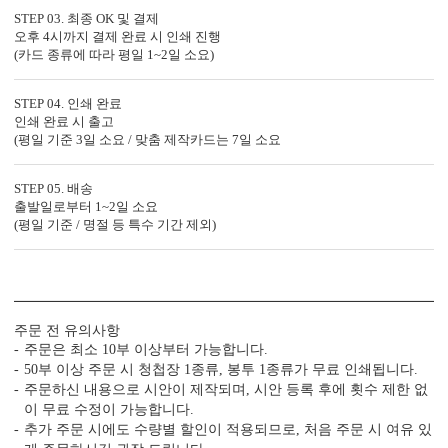
다양한 컬러 봉투가 준비되어 있습니다.
STEP 03. 최종 OK 및 결제
오후 4시까지 결제 완료 시 인쇄 진행
(카드 종류에 따라 평일 1~2일 소요)
STEP 04. 인쇄 완료
인쇄 완료 시 출고
7가지, 퀄리티의 차이
(평일 기준 3일 소요 / 맞춤 제작카드는 7일 소요
가공 없는 엽서형, 2단 청첩장도 다 같은 퀄리티가 아닙니다.
청첩장은 화면만 보고 고르면 놓치는 부분이 많습니다.
STEP 05. 배송
주문 전에 아래 7가지는 꼭 확인해 보세요.
출발일로부터 1~2일 소요
(평일 기준 / 명절 등 특수 기간 제외)
1. 무료 샘플, 택배비 0원 배송
청첩장은 화면보다 실물이 중요합니다.
직접 종이와 인쇄 퀄리티를 확인해 보세요.
주문 전 유의사항
주문은 최소 10부 이상부터 가능합니다.
2. 400g과 350g의 고평량 용지
50부 이상 주문 시 청첩장 1종류, 봉투 1종류가 무료 인쇄됩니다.
용지 두께는 청첩장의 첫인상과 품격을 결정합니다.
주문하신 내용으로 시안이 제작되며, 시안 등록 후에 횟수 제한 없
이 무료 수정이 가능합니다.
추가 주문 시에도 수량별 할인이 적용되므로, 처음 주문 시 여유 있
3. 1장씩 정밀 톰슨 재단