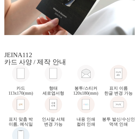
JEINA112
제작 안내
카드 사양 /
카드
형태
봉투/스티커
표지 이름
113x170(mm)
세로엽서형
120x180(mm)
한글 변경 가능
표지 맞춤 박
인사말 서체
내용 인쇄
봉투 발신/수신인
이름, 예식일
변경 가능
컬러 인쇄
먹색 인쇄