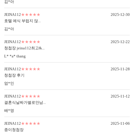
김*아
JEINA112
★★★★★
2025-12-30
호텔 예식 부럽지 않...
김*아
JEINA112
★★★★★
2025-12-22
청첩장 jeina112최고&...
L* *a* thang
JEINA112
★★★★★
2025-11-28
청첩장 후기
엄*인
JEINA112
★★★★★
2025-11-12
결혼식날짜가별로안남...
봉투 인쇄
배*영
기본 주소형, 디자인형, 문구 인쇄 등 다양한 편집을 제공합니다.
실용성과 감성을 모두 담으세요.
JEINA112
★★★★★
2025-11-06
종이청첩장