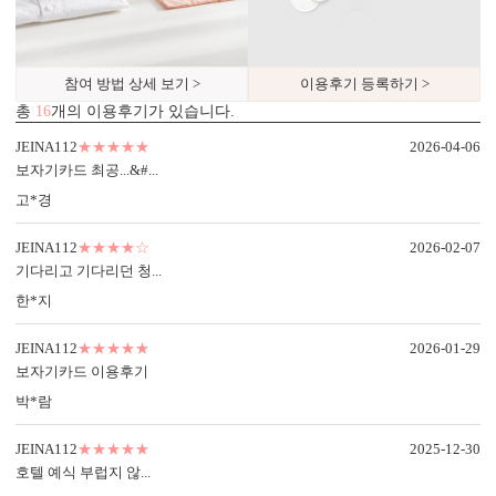
참여 방법 상세 보기 >
이용후기 등록하기 >
총
16
개의 이용후기가 있습니다.
업계최고 고평량·고탄성 수입지
테두리 정밀 마감
엽서형은 400g, 2단형은 370g 고급
테두리를 직각 또는 라운드로 무
JEINA112
★★★★★
2026-04-06
수입지를 사용해 제작됩니다.
료 선택할 수 있습니다.
보자기카드 최공...&#...
선명한 색감과 뛰어난 질감을 제
엽서형과 2단형 모두 적용되며, 정
고*경
공하며,
밀한 라운드컷 가공으로 더욱 부
무료 샘플로 종이의 두께·탄성·인
드럽고 미려한 마감을 만나보세
JEINA112
★★★★☆
2026-02-07
쇄 품질을 직접 확인해보세요.
요.
기다리고 기다리던 청...
한*지
JEINA112
★★★★★
2026-01-29
보자기카드 이용후기
내용 인쇄
박*람
기본 인쇄 내용(인사말, 약도 등)이 컬러 인쇄됩니다.
달력이 함께 구성되어 있어 예식일을 기억하기 쉽습니다.
JEINA112
★★★★★
2025-12-30
호텔 예식 부럽지 않...