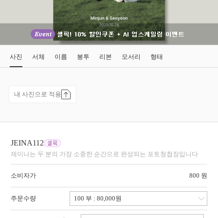
사진
서체
이름
봉투
리본
모서리
형태
내 사진으로 적용
JEINA112
제이나는 두 분의 가장 소중한 순간으로 완성되는 포토청첩장입니다
소비자가
800 원
주문수량