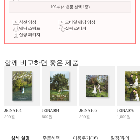
100부 (사은품 선택 1종)
식전 영상
모바일 웨딩 영상
웨딩 스탬프
실링 스티커
실링 패키지
함께 비교하면 좋은 제품
JEINA101
JEINA084
JEINA105
JEINA076
800원
800원
800원
1,000원
상세 설명
주문혜택
이용후기
(16)
일정/유의