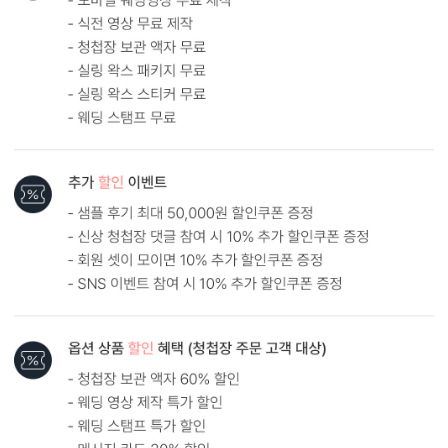
원본
AI 업스케일링
형태 및 구성
카드 113x170(mm) / 세로엽서형 / 봉투120x180(mm)
봉합용 스티커 기본 구성입니다.