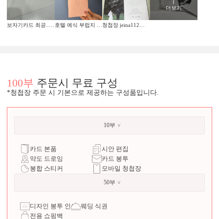
더보기
보자기카드 최공...❤
호텔 예식 부럽지 않은 고급스러움, 보자기카드 덕분에 청첩장 졸업합니다!
청첩장 jeina112최고👍🏻
100부
주문시 무료 구성
*청첩장 주문 시 기본으로 제공하는 구성품입니다.
10부
카드 본품
시안 편집
약도 드로잉
카드 봉투
봉합 스티커
모바일 청첩장
50부
디자인 봉투 인쇄
웨딩 식권
전용 쇼핑백