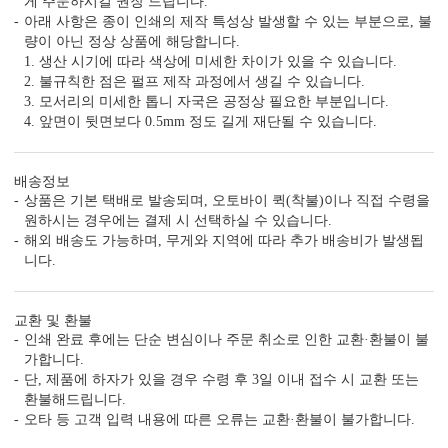
게 주문하시길 권장 드립니다.
톰슨 재단이 한 장씩 이루어져야 상하좌우 여백이
아래 사항은 종이 인쇄의 제작 특성상 발생할 수 있는 부분으로, 불
고르게 맞습니다.
량이 아닌 정상 상품에 해당합니다.
1. 생산 시기에 따라 색상에 미세한 차이가 있을 수 있습니다.
2. 불규칙한 점은 펄프 제작 과정에서 생길 수 있습니다.
4. 무제한 전문가 수정 지원
3. 모서리의 미세한 톱니 자국은 공정상 필요한 부분입니다.
청첩장은 처음이죠. 전문가의 도움을 받아 실수를
4. 앞면이 뒷면보다 0.5mm 정도 길게 재단될 수 있습니다.
줄일 수 있습니다.
배송정보
상품은 기본 택배로 발송되며, 오토바이 퀵(착불)이나 직접 수령을
5. 예식장 약도 드로잉 무료 지원
원하시는 경우에는 결제 시 선택하실 수 있습니다.
주차 안내, 입구 위치까지 안내하세요.
해외 배송도 가능하며, 무게와 지역에 따라 추가 배송비가 발생됩
인쇄 품질도 지켜드립니다.
니다.
6. 봉투 무료, 봉투 인쇄 무료
교환 및 환불
봉투 컬러를 선택 여부와 봉투 인쇄 지원 여부까지
인쇄 완료 후에는 단순 변심이나 주문 취소로 인한 교환·환불이 불
꼭 확인해 보세요.
가합니다.
단, 제품에 하자가 있을 경우 수령 후 3일 이내 접수 시 교환 또는
환불해드립니다.
7. 모바일 청첩장, 스티커, 식권, 식전 영상 무료
오타 등 고객 입력 내용에 따른 오류는 교환·환불이 불가합니다.
단품 가격만 보지 말고, 필수 추가 옵션까지 포함한