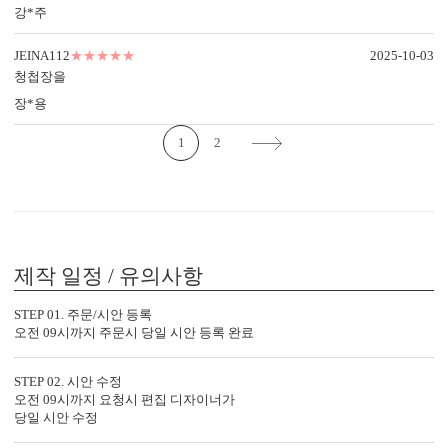
강*주
JEINA112
★★★★★
2025-10-03
청첩장을
장*용
1
2
디자인형
기본 주소형
신랑신부 이름, 예식일을 인쇄할
수신인 주소, 연락처 등을 기재할
수 있습니다.
수 있습니다.
제작 일정 / 유의사항
STEP 01. 주문/시안 등록
오전 09시까지 주문시 당일 시안 등록 완료
STEP 02. 시안 수정
오전 09시까지 요청시 편집 디자이너가
당일 시안 수정
컬러 봉투