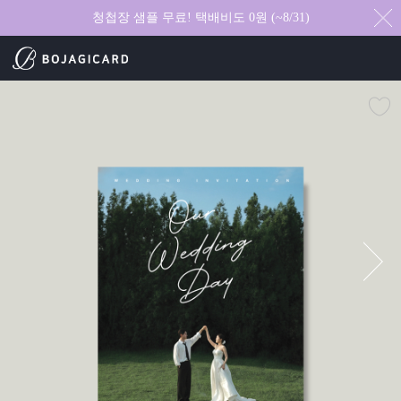
청첩장 샘플 무료! 택배비도 0원 (~8/31)