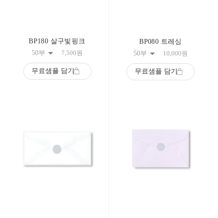
BP180 살구빛핑크
BP080 트레싱
50부
7,500
원
50부
10,000
원
무료샘플 담기
무료샘플 담기