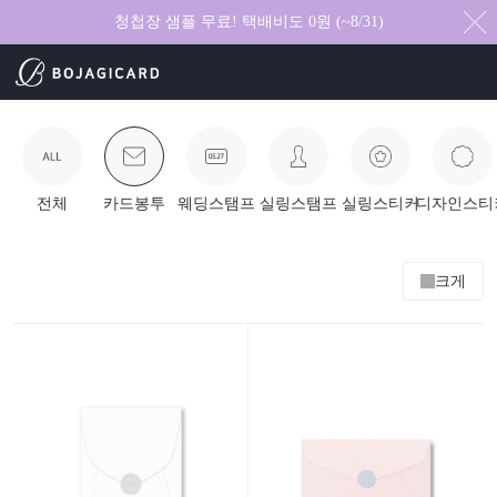
청첩장 샘플 무료! 택배비도 0원 (~8/31)
전체
카드봉투
웨딩스탬프
실링스탬프
실링스티커
디자인스티
크게