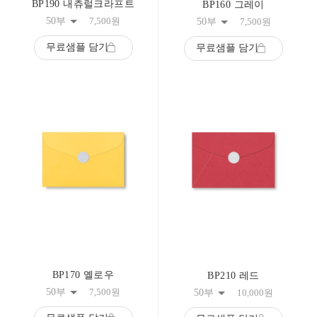
BP190 내츄럴크라프트
BP160 그레이
50부
7,500
원
50부
7,500
원
무료샘플 담기
무료샘플 담기
BP170 옐로우
BP210 레드
50부
7,500
원
50부
10,000
원