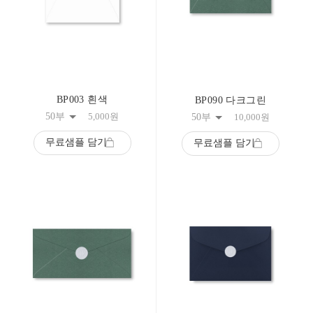
BP003 흰색
BP090 다크그린
50부
5,000
원
50부
10,000
원
무료샘플 담기
무료샘플 담기