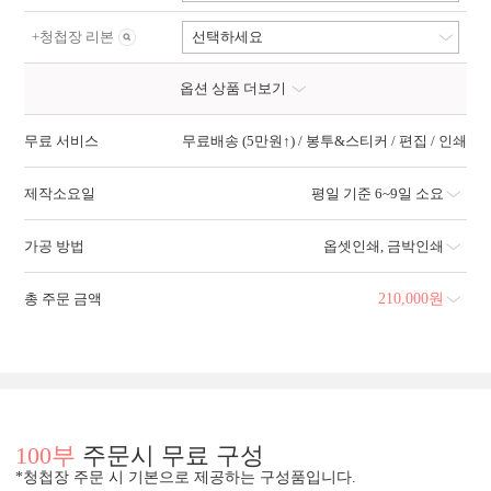
+
청첩장 리본
선택하세요
옵션 상품 더보기
무료 서비스
무료배송 (5만원↑) / 봉투&스티커 / 편집 / 인쇄
제작소요일
평일 기준 6~9일 소요
가공 방법
옵셋인쇄
,
금박인쇄
총 주문 금액
210,000
원
100부
주문시 무료 구성
*청첩장 주문 시 기본으로 제공하는 구성품입니다.