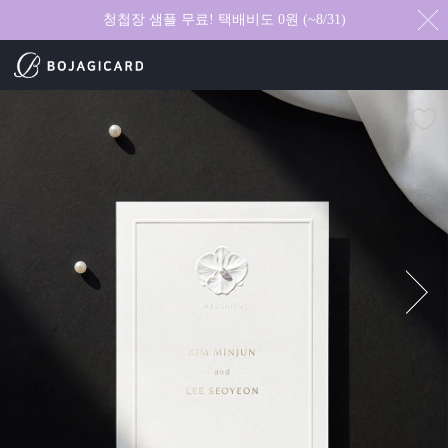
청첩장 샘플 무료! 택배비도 0원 (~8/31)