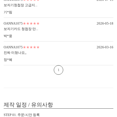
신랑신부 이름, 예식일을 인쇄할
수신인 주소, 연락처 등을 기재할
보자기청첩장 고급지...
수 있습니다.
수 있습니다.
기*림
OANNA1075
★★★★★
2026-05-18
보자기카드 청첩장 만...
박*웅
OANNA1075
★★★★★
2026-03-16
진짜 미쳤나요,,
정*혜
컬러 봉투
1
다양한 컬러 봉투가 준비되어 있습니다.
제작 일정 / 유의사항
OANNA1075의 제작 공정
특별한 당신과의 만남을 준비하는
STEP 01. 주문/시안 등록