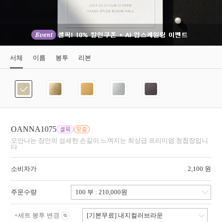
서체
이름
봉투
리본
OANNA1075
오안나는 장인의 섬세한 손길이 느껴지는 최상급 프리미엄 청첩장입니
다
소비자가
2,100 원
주문수량
+
세트 봉투 변경
[기본무료] 내지컬러브라운