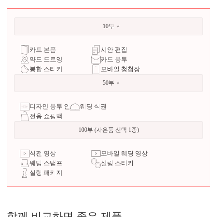
10부
카드 본품
시안 편집
약도 드로잉
카드 봉투
봉합 스티커
모바일 청첩장
50부
디자인 봉투 인쇄
웨딩 식권
전용 쇼핑백
100부 (사은품 선택 1종)
식전 영상
모바일 웨딩 영상
웨딩 스탬프
실링 스티커
실링 패키지
함께 비교하면 좋은 제품