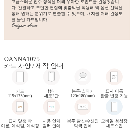
고급스러운 진주 장식을 더해 우아한 포인트를 완성했습니
다. 간결하고 모던한 편집에 맞춤박을 적용해 박 옵션 선택을
통해 원하는 분위기로 연출할 수 있으며, 내지를 더해 완성도
를 높인 카드입니다.
OANNA1075
제작 안내
카드 사양 /
카드
형태
봉투/스티커
표지 이름
115x173(mm)
세로2단
120x180(mm)
한글 변경 가능
표지 맞춤 박
내용 인쇄
봉투 발신/수신인
모바일 청첩장
이름, 예식일, 예식장
컬러 인쇄
먹색 인쇄
세트스킨