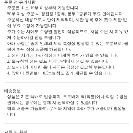
주문 전 유의사항
주문은 최소 10부 이상부터 가능합니다.
50부 이상 주문 시 청첩장 1종류, 봉투 1종류가 무료 인쇄됩니다.
감성 더하기
주문하신 내용으로 시안이 제작되며, 시안 등록 후에 횟수 제한 없
당신만의 특별한 청첩장을 위한
이 무료 수정이 가능합니다.
다양한 옵션 상품이 준비되어 있습니다.
추가 주문 시에도 수량별 할인이 적용되므로, 처음 주문 시 여유 있
게 주문하시길 권장 드립니다.
실링 스탬프
실링 스티커
디자인 스티커
프리저브드
아래 사항은 종이 인쇄의 제작 특성상 발생할 수 있는 부분으로, 불
카드 봉투
청첩장 리본
클로버+엽서
량이 아닌 정상 상품에 해당합니다.
1. 생산 시기에 따라 색상에 미세한 차이가 있을 수 있습니다.
2. 불규칙한 점은 펄프 제작 과정에서 생길 수 있습니다.
3. 모서리의 미세한 톱니 자국은 공정상 필요한 부분입니다.
4. 앞면이 뒷면보다 0.5mm 정도 길게 재단될 수 있습니다.
배송정보
상품은 기본 택배로 발송되며, 오토바이 퀵(착불)이나 직접 수령을
원하시는 경우에는 결제 시 선택하실 수 있습니다.
해외 배송도 가능하며, 무게와 지역에 따라 추가 배송비가 발생됩
자세히 보기
니다.
<
1
/
7
>
교환 및 환불