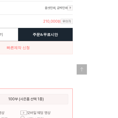
옵셋인쇄
,
금박인쇄
210,000
원
기
주문&무료시안
빠른제작 신청
100부 (사은품 선택 1종)
영상
모바일 웨딩 영상