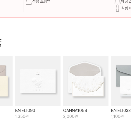
전용 쇼핑백
웨딩 
실링 
품
BNIEL1093
OANNA1054
BNIEL1033
1,350원
2,000원
1,100원