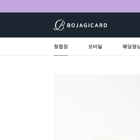
청첩장
모바일
웨딩영