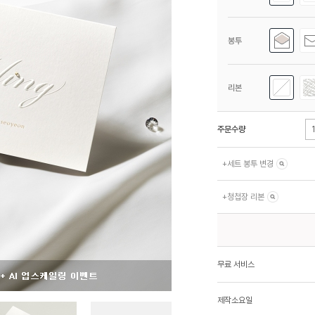
봉투
리본
주문수량
+
세트 봉투 변경
+
청첩장 리본
무료 서비스
제작소요일