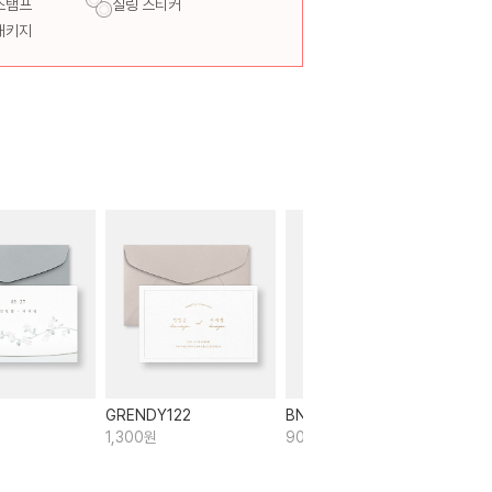
스탬프
실링 스티커
패키지
GRENDY122
BNIEL327
GR
1,300원
900원
1,2