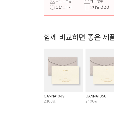
약도 드로잉
카드 봉투
봉합 스티커
모바일 청첩장
함께 비교하면 좋은 제
OANNA1049
OANNA1050
2,100원
2,100원