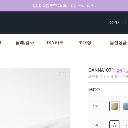
청첩장 샘플 무료! 택배비도 0원 (~8/31까지)
주문혜택
상
답례,감사
DIY카드
초대장
옵션상품
OANNA1071
오안나는 장인의 섬세한 손길이
소비자가
서체
이름