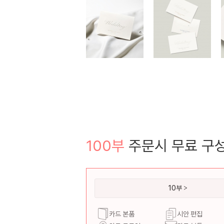
100부
주문시 무료 구
10부
카드 본품
시안 편집