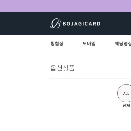
청첩장
모바일
웨딩영
옵션상품
전체