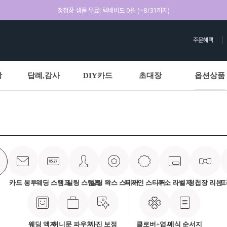
청첩장 샘플 무료! 택배비도 0원 (~8/31까지)
주문혜택
상
답례,감사
DIY카드
초대장
옵션상품
카드 봉투
웨딩 스탬프
실링 스탬프
실링 왁스 스티커
디자인 스티커
주소 라벨지
청첩장 리본
프
웨딩 액자
허니문 파우치
사진 보정
클로버+엽서
예식 순서지