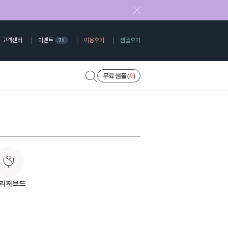
고객센터
이벤트
이용후기
샘플후기
21
무료 샘플 (
0
)
리저브드