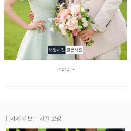
보정사진
원본사진
<
2
/
3
>