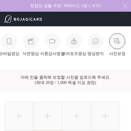
청첩장 샘플 무료! 택배비도 0원 (~8/31)
모바일영상
식전영상
식중감사영상
프러포즈영상
영상편지
사진보정
아래 칸을 클릭해 보정할 사진을 업로드해 주세요.
(최대 20장 / 1,000 픽셀 이상 권장)