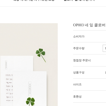
OP003 네 잎 클로버
소비자가
주문수량
청첩장 주문시
상품구성
사이즈
호환성