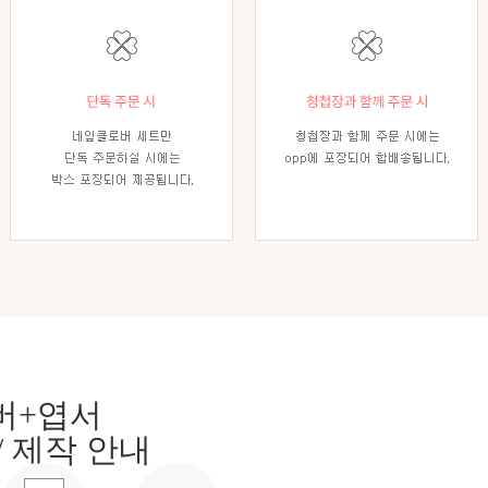
버+엽서
/
제작 안내