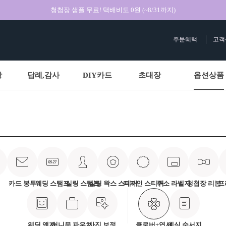
청첩장 샘플 무료! 택배비도 0원 (~8/31까지)
주문혜택
고객
상
답례,감사
DIY카드
초대장
옵션상품
카드 봉투
웨딩 스탬프
실링 스탬프
실링 왁스 스티커
디자인 스티커
주소 라벨지
청첩장 리본
프
웨딩 액자
허니문 파우치
사진 보정
클로버+엽서
예식 순서지