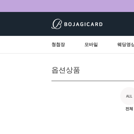
청첩장
모바일
웨딩영
옵션상품
전체