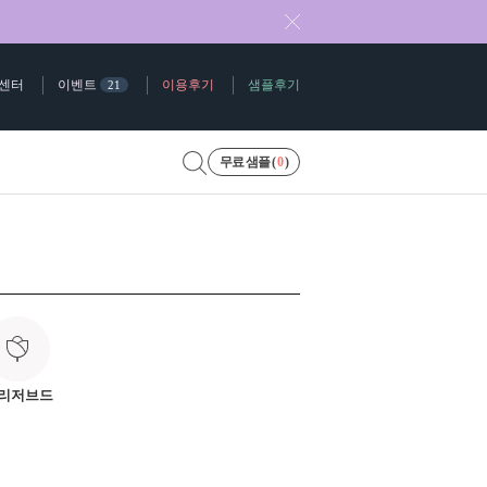
센터
이벤트
이용후기
샘플후기
21
무료 샘플 (
0
)
리저브드