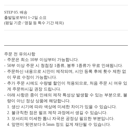
3. 1장씩 정밀 톰슨 재단
STEP 05. 배송
톰슨 재단이 한 장씩 이루어져야 상하좌우 여백이
출발일로부터 1~2일 소요
고르게 맞습니다.
(평일 기준 / 명절 등 특수 기간 제외)
4. 무제한 전문가 수정 지원
청첩장은 처음이죠. 전문가의 도움을 받아 실수를
줄일 수 있습니다.
주문 전 유의사항
주문은 최소 10부 이상부터 가능합니다.
50부 이상 주문 시 청첩장 1종류, 봉투 1종류가 무료 인쇄됩니다.
5. 예식장 약도 드로잉 무료 지원
주문하신 내용으로 시안이 제작되며, 시안 등록 후에 횟수 제한 없
주차 안내, 입구 위치까지 안내하세요.
이 무료 수정이 가능합니다.
인쇄 품질도 지켜드립니다.
추가 주문 시에도 수량별 할인이 적용되므로, 처음 주문 시 여유 있
게 주문하시길 권장 드립니다.
아래 사항은 종이 인쇄의 제작 특성상 발생할 수 있는 부분으로, 불
6. 봉투 무료, 봉투 인쇄 무료
량이 아닌 정상 상품에 해당합니다.
봉투 컬러를 선택 여부와 봉투 인쇄 지원 여부까지
1. 생산 시기에 따라 색상에 미세한 차이가 있을 수 있습니다.
꼭 확인해 보세요.
2. 불규칙한 점은 펄프 제작 과정에서 생길 수 있습니다.
3. 모서리의 미세한 톱니 자국은 공정상 필요한 부분입니다.
4. 앞면이 뒷면보다 0.5mm 정도 길게 재단될 수 있습니다.
7. 모바일 청첩장, 스티커, 식권, 식전 영상 무료