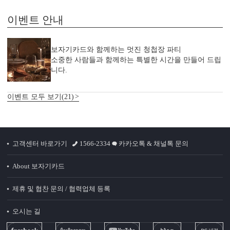
이벤트 안내
보자기카드와 함께하는 멋진 청첩장 파티
DIGITAL PRINTING
TOMPSON PRESS
FOIL 
소중한 사람들과 함께하는 특별한 시간을 만들어 드립
니다.
<
1
/
3
>
이벤트 모두 보기(21)
감성 더하기
고객센터 바로가기
1566-2334
카카오톡 & 채널톡 문의
당신만의 특별한 청첩장을 위한
다양한 옵션 상품이 준비되어 있습니다.
About 보자기카드
실링 스탬프
실링 스티커
디자인 스티커
프리저브드
카드 봉투
청첩장 리본
클로버+엽서
제휴 및 협찬 문의 / 협력업체 등록
오시는 길