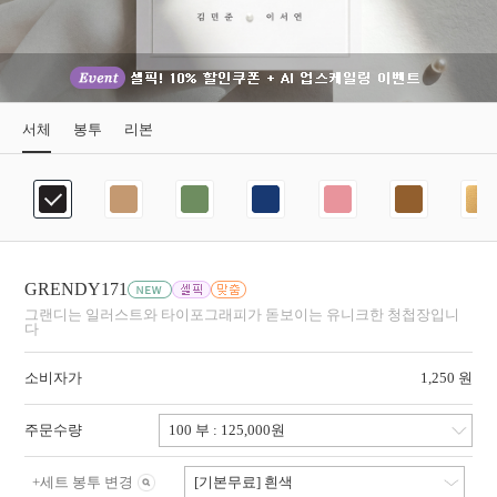
서체
봉투
리본
GRENDY171
그랜디는 일러스트와 타이포그래피가 돋보이는 유니크한 청첩장입니
다
소비자가
1,250 원
주문수량
+
세트 봉투 변경
[기본무료] 흰색