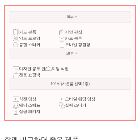
10부
카드 본품
시안 편집
약도 드로잉
카드 봉투
봉합 스티커
모바일 청첩장
50부
디자인 봉투 인쇄
웨딩 식권
전용 쇼핑백
100부 (사은품 선택 1종)
식전 영상
모바일 웨딩 영상
웨딩 스탬프
실링 스티커
실링 패키지
함께 비교하면 좋은 제품