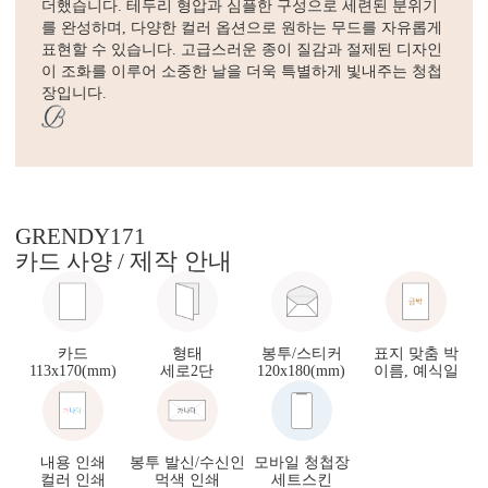
더했습니다. 테두리 형압과 심플한 구성으로 세련된 분위기
를 완성하며, 다양한 컬러 옵션으로 원하는 무드를 자유롭게
표현할 수 있습니다. 고급스러운 종이 질감과 절제된 디자인
이 조화를 이루어 소중한 날을 더욱 특별하게 빛내주는 청첩
장입니다.
GRENDY171
제작 안내
카드 사양 /
카드
형태
봉투/스티커
표지 맞춤 박
113x170(mm)
세로2단
120x180(mm)
이름, 예식일
내용 인쇄
봉투 발신/수신인
모바일 청첩장
컬러 인쇄
먹색 인쇄
세트스킨