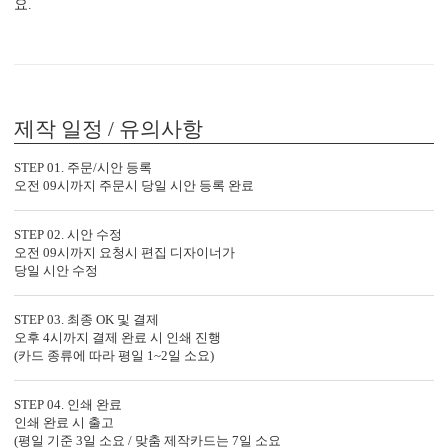
요.
컬러 봉투
다양한 컬러 봉투가 준비되어 있습니다.
제작 일정 / 유의사항
7가지, 퀄리티의 차이
STEP 01. 주문/시안 등록
오전 09시까지 주문시 당일 시안 등록 완료
가공 없는 엽서형, 2단 청첩장도 다 같은 퀄리티가 아닙니다.
청첩장은 화면만 보고 고르면 놓치는 부분이 많습니다.
주문 전에 아래 7가지는 꼭 확인해 보세요.
STEP 02. 시안 수정
오전 09시까지 요청시 편집 디자이너가
1. 무료 샘플, 택배비 0원 배송
당일 시안 수정
청첩장은 화면보다 실물이 중요합니다.
직접 종이와 인쇄 퀄리티를 확인해 보세요.
STEP 03. 최종 OK 및 결제
오후 4시까지 결제 완료 시 인쇄 진행
(카드 종류에 따라 평일 1~2일 소요)
2. 400g과 350g의 고평량 용지
용지 두께는 청첩장의 첫인상과 품격을 결정합니다.
STEP 04. 인쇄 완료
인쇄 완료 시 출고
(평일 기준 3일 소요 / 맞춤 제작카드는 7일 소요