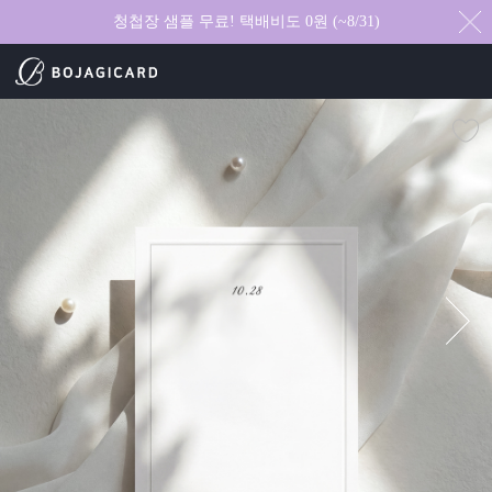
청첩장 샘플 무료! 택배비도 0원 (~8/31)