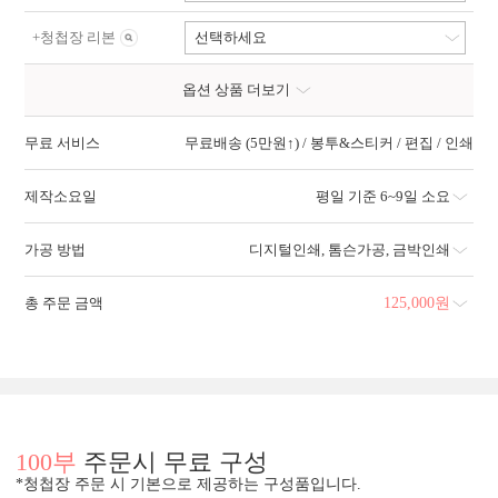
+
청첩장 리본
선택하세요
옵션 상품 더보기
무료 서비스
무료배송 (5만원↑) / 봉투&스티커 / 편집 / 인쇄
제작소요일
평일 기준 6~9일 소요
가공 방법
디지털인쇄
,
톰슨가공
,
금박인쇄
총 주문 금액
125,000
원
100부
주문시 무료 구성
*청첩장 주문 시 기본으로 제공하는 구성품입니다.