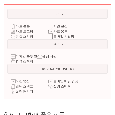
10부
카드 본품
시안 편집
약도 드로잉
카드 봉투
봉합 스티커
모바일 청첩장
50부
디자인 봉투 인쇄
웨딩 식권
전용 쇼핑백
100부 (사은품 선택 1종)
식전 영상
모바일 웨딩 영상
웨딩 스탬프
실링 스티커
실링 패키지
함께 비교하면 좋은 제품