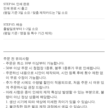
용지 두께는 청첩장의 첫인상과 품격을 결정합니다.
STEP 04. 인쇄 완료
인쇄 완료 시 출고
(평일 기준 3일 소요 / 맞춤 제작카드는 7일 소요
3. 1장씩 정밀 톰슨 재단
STEP 05. 배송
톰슨 재단이 한 장씩 이루어져야 상하좌우 여백이
출발일로부터 1~2일 소요
고르게 맞습니다.
(평일 기준 / 명절 등 특수 기간 제외)
4. 무제한 전문가 수정 지원
청첩장은 처음이죠. 전문가의 도움을 받아 실수를
줄일 수 있습니다.
주문 전 유의사항
주문은 최소 10부 이상부터 가능합니다.
50부 이상 주문 시 청첩장 1종류, 봉투 1종류가 무료 인쇄됩니다.
5. 예식장 약도 드로잉 무료 지원
주문하신 내용으로 시안이 제작되며, 시안 등록 후에 횟수 제한 없
주차 안내, 입구 위치까지 안내하세요.
이 무료 수정이 가능합니다.
인쇄 품질도 지켜드립니다.
추가 주문 시에도 수량별 할인이 적용되므로, 처음 주문 시 여유 있
게 주문하시길 권장 드립니다.
아래 사항은 종이 인쇄의 제작 특성상 발생할 수 있는 부분으로, 불
6. 봉투 무료, 봉투 인쇄 무료
량이 아닌 정상 상품에 해당합니다.
봉투 컬러를 선택 여부와 봉투 인쇄 지원 여부까지
1. 생산 시기에 따라 색상에 미세한 차이가 있을 수 있습니다.
꼭 확인해 보세요.
2. 불규칙한 점은 펄프 제작 과정에서 생길 수 있습니다.