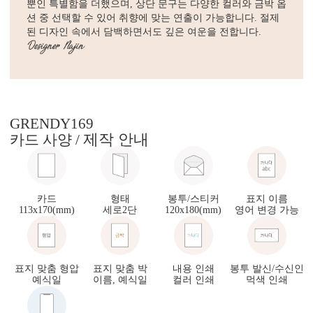
뿐인 특별함을 더했으며, 상단 문구는 다양한 컬러와 금박 옵
션 중 선택할 수 있어 취향에 맞는 연출이 가능합니다. 절제
된 디자인 속에서 담백하면서도 깊은 여운을 전합니다.
GRENDY169
제작 안내
카드 사양 /
카드
형태
봉투/스티커
표지 이름
113x170(mm)
세로2단
120x180(mm)
영어 변경 가능
표지 맞춤 형압
표지 맞춤 박
내용 인쇄
봉투 발신/수신인
예식일
이름, 예식일
컬러 인쇄
먹색 인쇄