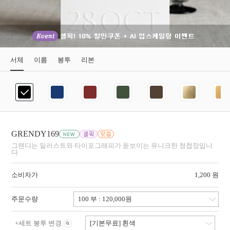
서체
이름
봉투
리본
GRENDY169
그랜디는 일러스트와 타이포그래피가 돋보이는 유니크한 청첩장입니
다
소비자가
1,200 원
주문수량
+
세트 봉투 변경
[기본무료] 흰색