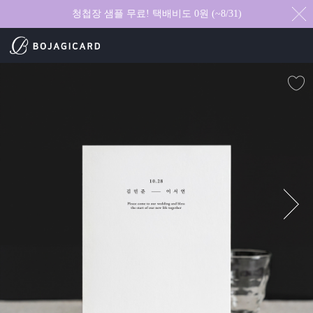
청첩장 샘플 무료! 택배비도 0원 (~8/31)