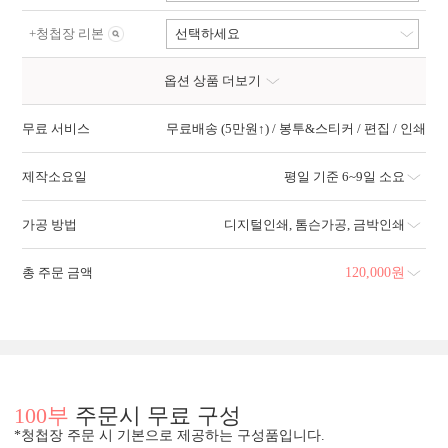
+
청첩장 리본
선택하세요
옵션 상품 더보기
무료 서비스
무료배송 (5만원↑) / 봉투&스티커 / 편집 / 인쇄
제작소요일
평일 기준 6~9일 소요
가공 방법
디지털인쇄
,
톰슨가공
,
금박인쇄
총 주문 금액
120,000
원
100부
주문시 무료 구성
*청첩장 주문 시 기본으로 제공하는 구성품입니다.