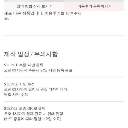
참여 방법 상세 보기 >
이용후기 등록하기 >
새로 나온 상품입니다. 이용후기를 남겨주세
요.
컬러 봉투
다양한 컬러 봉투가 준비되어 있습니다.
제작 일정 / 유의사항
7가지, 퀄리티의 차이
STEP 01. 주문/시안 등록
오전 09시까지 주문시 당일 시안 등록 완료
가공 없는 엽서형, 2단 청첩장도 다 같은 퀄리티가 아닙니다.
청첩장은 화면만 보고 고르면 놓치는 부분이 많습니다.
주문 전에 아래 7가지는 꼭 확인해 보세요.
STEP 02. 시안 수정
오전 09시까지 요청시 편집 디자이너가
1. 무료 샘플, 택배비 0원 배송
당일 시안 수정
청첩장은 화면보다 실물이 중요합니다.
직접 종이와 인쇄 퀄리티를 확인해 보세요.
STEP 03. 최종 OK 및 결제
오후 4시까지 결제 완료 시 인쇄 진행
(카드 종류에 따라 평일 1~2일 소요)
2. 400g과 350g의 고평량 용지