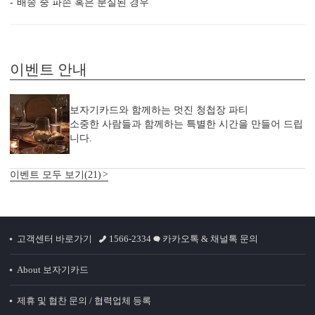
배송 중 파손 혹은 분실된 경우
이벤트 안내
보자기카드와 함께하는 멋진 청첩장 파티
DIGITAL PRINTING
TOMPSON PRESS
FOIL 
소중한 사람들과 함께하는 특별한 시간을 만들어 드립
니다.
<
1
/
3
>
이벤트 모두 보기(21)
감성 더하기
고객센터 바로가기
1566-2334
카카오톡 & 채널톡 문의
당신만의 특별한 청첩장을 위한
다양한 옵션 상품이 준비되어 있습니다.
About 보자기카드
실링 스탬프
실링 스티커
디자인 스티커
프리저브드
카드 봉투
청첩장 리본
클로버+엽서
제휴 및 협찬 문의 / 협력업체 등록