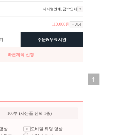
디지털인쇄
,
금박인쇄
110,000
원
기
주문&무료시안
빠른제작 신청
100부 (사은품 선택 1종)
 영상
모바일 웨딩 영상