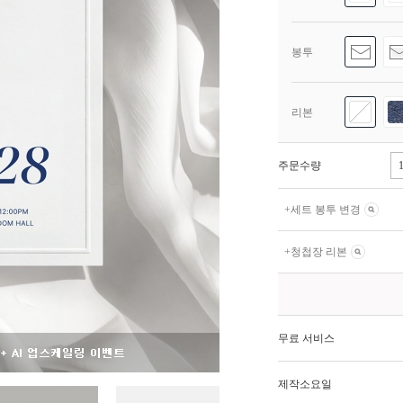
봉투
리본
주문수량
+
세트 봉투 변경
+
청첩장 리본
무료 서비스
제작소요일