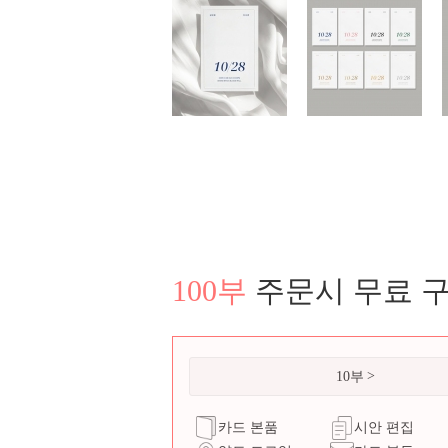
100부
주문시 무료 
10부
카드 본품
시안 편집