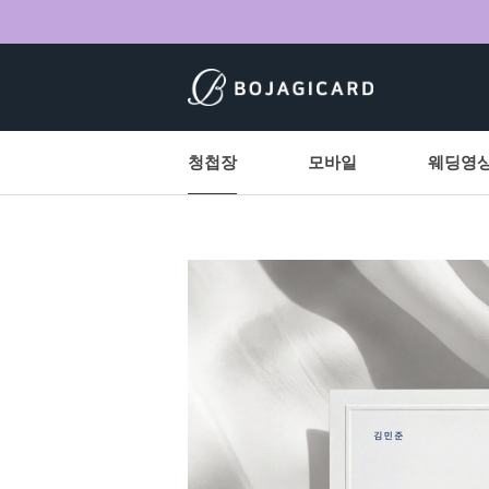
청첩장
모바일
웨딩영