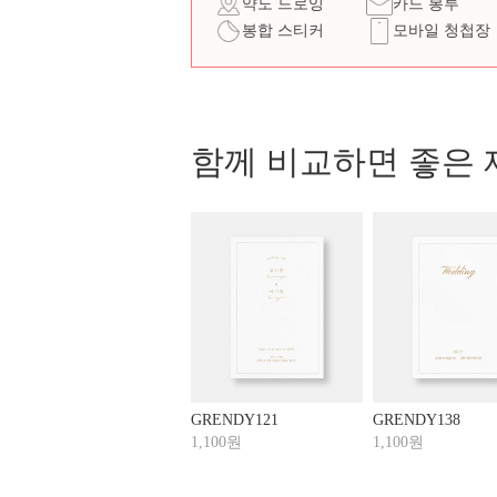
약도 드로잉
카드 봉투
봉합 스티커
모바일 청첩장
함께 비교하면 좋은 
GRENDY121
GRENDY138
1,100원
1,100원