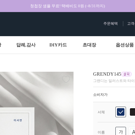
청첩장 샘플 무료! 택배비도 0원 (~8/31까지)
주문혜택
고객
상
답례,감사
DIY카드
초대장
옵션상품
GRENDY145
그랜디는 일러스트와 타
소비자가
서체
이름