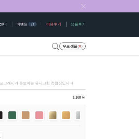
센터
이벤트
이용후기
샘플후기
21
무료 샘플 (
0
)
이포그래피가 돋보이는 유니크한 청첩장입니다
1,100 원