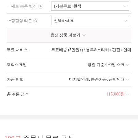
+
세트 봉투 변경
[기본무료] 흰색
+
청첩장 리본
선택하세요
옵션 상품 더보기
무료 서비스
무료배송 (5만원↑) / 봉투&스티커 / 편집 / 인쇄
제작소요일
평일 기준 6~9일 소요
가공 방법
디지털인쇄
,
톰슨가공
,
금박인쇄
총 주문 금액
115,000
원