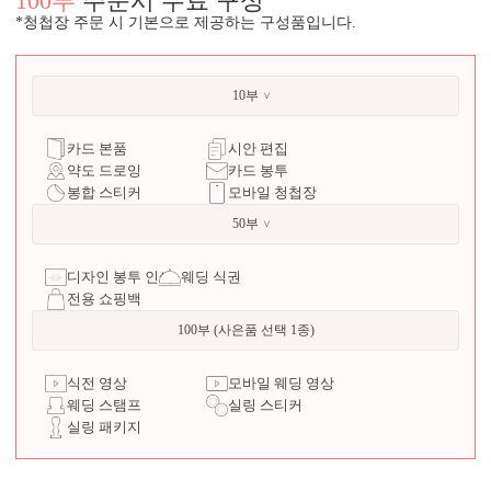
100부
주문시 무료 구성
*청첩장 주문 시 기본으로 제공하는 구성품입니다.
10부
카드 본품
시안 편집
약도 드로잉
카드 봉투
봉합 스티커
모바일 청첩장
50부
디자인 봉투 인쇄
웨딩 식권
전용 쇼핑백
100부 (사은품 선택 1종)
식전 영상
모바일 웨딩 영상
웨딩 스탬프
실링 스티커
실링 패키지