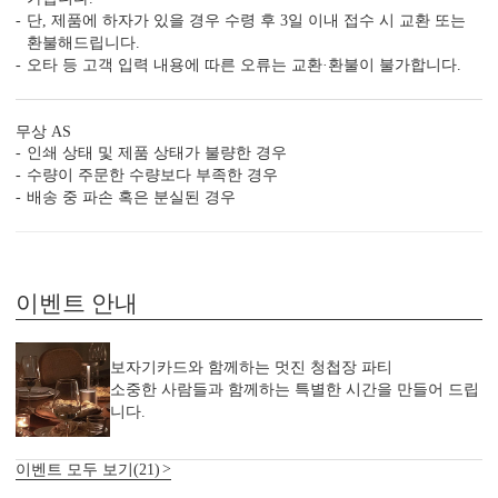
단, 제품에 하자가 있을 경우 수령 후 3일 이내 접수 시 교환 또는
3. 1장씩 정밀 톰슨 재단
환불해드립니다.
톰슨 재단이 한 장씩 이루어져야 상하좌우 여백이
오타 등 고객 입력 내용에 따른 오류는 교환·환불이 불가합니다.
고르게 맞습니다.
무상 AS
4. 무제한 전문가 수정 지원
인쇄 상태 및 제품 상태가 불량한 경우
청첩장은 처음이죠. 전문가의 도움을 받아 실수를
수량이 주문한 수량보다 부족한 경우
줄일 수 있습니다.
배송 중 파손 혹은 분실된 경우
5. 예식장 약도 드로잉 무료 지원
주차 안내, 입구 위치까지 안내하세요.
이벤트 안내
인쇄 품질도 지켜드립니다.
보자기카드와 함께하는 멋진 청첩장 파티
6. 봉투 무료, 봉투 인쇄 무료
소중한 사람들과 함께하는 특별한 시간을 만들어 드립
봉투 컬러를 선택 여부와 봉투 인쇄 지원 여부까지
니다.
꼭 확인해 보세요.
이벤트 모두 보기(21)
7. 모바일 청첩장, 스티커, 식권, 식전 영상 무료