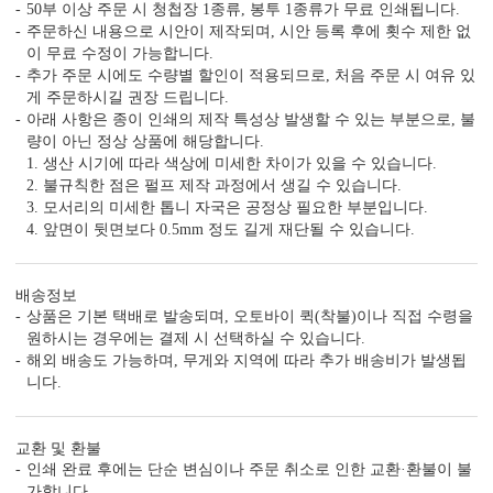
50부 이상 주문 시 청첩장 1종류, 봉투 1종류가 무료 인쇄됩니다.
주문하신 내용으로 시안이 제작되며, 시안 등록 후에 횟수 제한 없
컬러 봉투
이 무료 수정이 가능합니다.
다양한 컬러 봉투가 준비되어 있습니다.
추가 주문 시에도 수량별 할인이 적용되므로, 처음 주문 시 여유 있
게 주문하시길 권장 드립니다.
아래 사항은 종이 인쇄의 제작 특성상 발생할 수 있는 부분으로, 불
량이 아닌 정상 상품에 해당합니다.
1. 생산 시기에 따라 색상에 미세한 차이가 있을 수 있습니다.
2. 불규칙한 점은 펄프 제작 과정에서 생길 수 있습니다.
7가지, 퀄리티의 차이
3. 모서리의 미세한 톱니 자국은 공정상 필요한 부분입니다.
가공 없는 엽서형, 2단 청첩장도 다 같은 퀄리티가 아닙니다.
4. 앞면이 뒷면보다 0.5mm 정도 길게 재단될 수 있습니다.
청첩장은 화면만 보고 고르면 놓치는 부분이 많습니다.
주문 전에 아래 7가지는 꼭 확인해 보세요.
배송정보
1. 무료 샘플, 택배비 0원 배송
상품은 기본 택배로 발송되며, 오토바이 퀵(착불)이나 직접 수령을
청첩장은 화면보다 실물이 중요합니다.
원하시는 경우에는 결제 시 선택하실 수 있습니다.
직접 종이와 인쇄 퀄리티를 확인해 보세요.
해외 배송도 가능하며, 무게와 지역에 따라 추가 배송비가 발생됩
니다.
2. 400g과 350g의 고평량 용지
용지 두께는 청첩장의 첫인상과 품격을 결정합니다.
교환 및 환불
인쇄 완료 후에는 단순 변심이나 주문 취소로 인한 교환·환불이 불
가합니다.