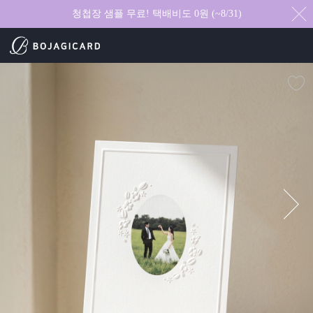
청첩장 샘플 무료! 택배비도 0원 (~8/31)