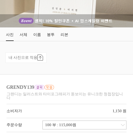
사진
서체
이름
봉투
리본
내 사진으로 적용
GRENDY139
그랜디는 일러스트와 타이포그래피가 돋보이는 유니크한 청첩장입니
다
소비자가
1,150 원
주문수량