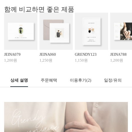
함께 비교하면 좋은 제품
JEINA079
JEINA060
GRENDY123
JEINA788
1,200원
1,250원
1,150원
1,200원
상세 설명
주문혜택
이용후기
(2)
일정/유의