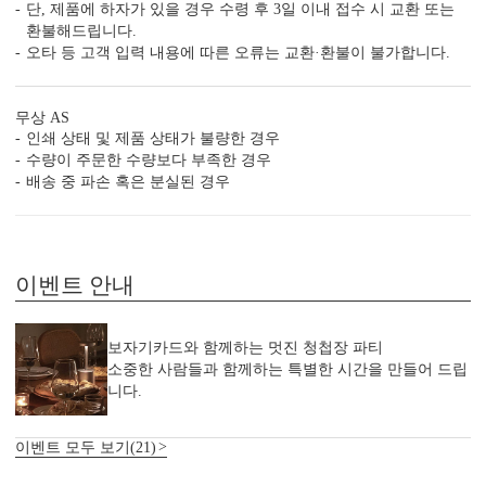
청첩장은 화면만 보고 고르면 놓치는 부분이 많습니다.
단, 제품에 하자가 있을 경우 수령 후 3일 이내 접수 시 교환 또는
주문 전에 아래 7가지는 꼭 확인해 보세요.
환불해드립니다.
오타 등 고객 입력 내용에 따른 오류는 교환·환불이 불가합니다.
1. 무료 샘플, 택배비 0원 배송
청첩장은 화면보다 실물이 중요합니다.
직접 종이와 인쇄 퀄리티를 확인해 보세요.
무상 AS
인쇄 상태 및 제품 상태가 불량한 경우
수량이 주문한 수량보다 부족한 경우
배송 중 파손 혹은 분실된 경우
2. 400g과 350g의 고평량 용지
용지 두께는 청첩장의 첫인상과 품격을 결정합니다.
이벤트 안내
3. 1장씩 정밀 톰슨 재단
톰슨 재단이 한 장씩 이루어져야 상하좌우 여백이
고르게 맞습니다.
보자기카드와 함께하는 멋진 청첩장 파티
소중한 사람들과 함께하는 특별한 시간을 만들어 드립
니다.
4. 무제한 전문가 수정 지원
청첩장은 처음이죠. 전문가의 도움을 받아 실수를
줄일 수 있습니다.
이벤트 모두 보기(21)