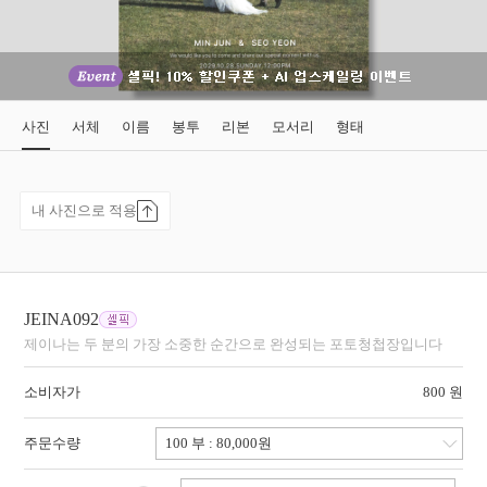
사진
서체
이름
봉투
리본
모서리
형태
내 사진으로 적용
JEINA092
제이나는 두 분의 가장 소중한 순간으로 완성되는 포토청첩장입니다
소비자가
800 원
주문수량