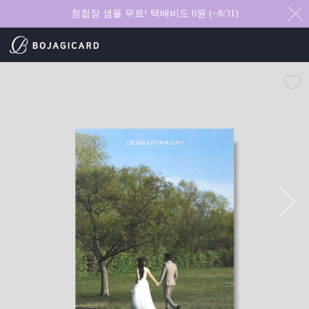
청첩장 샘플 무료! 택배비도 0원 (~8/31)