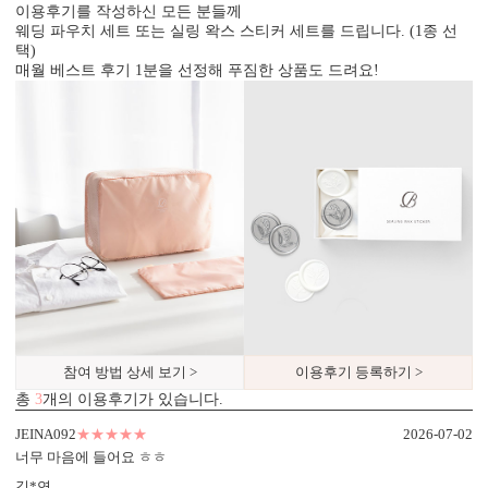
이용후기를 작성하신 모든 분들께
웨딩 파우치 세트 또는 실링 왁스 스티커 세트를 드립니다. (1종 선
택)
매월 베스트 후기 1분을 선정해 푸짐한 상품도 드려요!
참여 방법 상세 보기 >
이용후기 등록하기 >
총
3
개의 이용후기가 있습니다.
업계최고 고평량·고탄성 수입지
테두리 정밀 마감
엽서형은 400g, 2단형은 370g 고급
테두리를 직각 또는 라운드로 무
JEINA092
★★★★★
2026-07-02
수입지를 사용해 제작됩니다.
료 선택할 수 있습니다.
너무 마음에 들어요 ㅎㅎ
선명한 색감과 뛰어난 질감을 제
엽서형과 2단형 모두 적용되며, 정
김*연