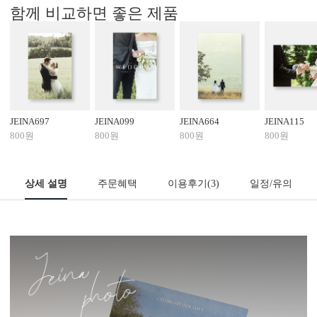
함께 비교하면 좋은 제품
JEINA697
JEINA099
JEINA664
JEINA115
800원
800원
800원
800원
상세 설명
주문혜택
이용후기
(3)
일정/유의