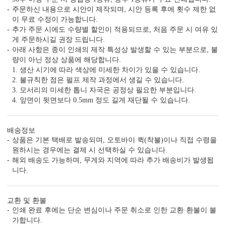
신랑신부 이름, 예식일을 인쇄할
수신인 주소, 연락처 등을 기재할
주문하신 내용으로 시안이 제작되며, 시안 등록 후에 횟수 제한 없
수 있습니다.
수 있습니다.
이 무료 수정이 가능합니다.
추가 주문 시에도 수량별 할인이 적용되므로, 처음 주문 시 여유 있
게 주문하시길 권장 드립니다.
아래 사항은 종이 인쇄의 제작 특성상 발생할 수 있는 부분으로, 불
량이 아닌 정상 상품에 해당합니다.
1. 생산 시기에 따라 색상에 미세한 차이가 있을 수 있습니다.
2. 불규칙한 점은 펄프 제작 과정에서 생길 수 있습니다.
3. 모서리의 미세한 톱니 자국은 공정상 필요한 부분입니다.
4. 앞면이 뒷면보다 0.5mm 정도 길게 재단될 수 있습니다.
배송정보
컬러 봉투
상품은 기본 택배로 발송되며, 오토바이 퀵(착불)이나 직접 수령을
다양한 컬러 봉투가 준비되어 있습니다.
원하시는 경우에는 결제 시 선택하실 수 있습니다.
해외 배송도 가능하며, 무게와 지역에 따라 추가 배송비가 발생됩
니다.
교환 및 환불
7가지, 퀄리티의 차이
인쇄 완료 후에는 단순 변심이나 주문 취소로 인한 교환·환불이 불
가공 없는 엽서형, 2단 청첩장도 다 같은 퀄리티가 아닙니다.
가합니다.