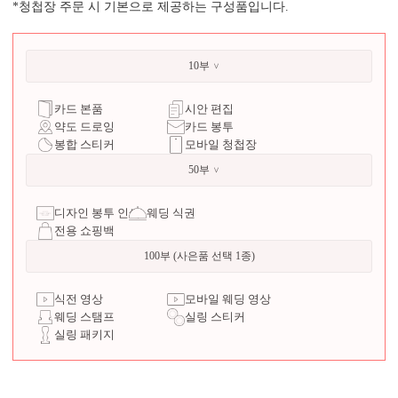
*청첩장 주문 시 기본으로 제공하는 구성품입니다.
10부
카드 본품
시안 편집
약도 드로잉
카드 봉투
봉합 스티커
모바일 청첩장
50부
디자인 봉투 인쇄
웨딩 식권
전용 쇼핑백
100부 (사은품 선택 1종)
식전 영상
모바일 웨딩 영상
웨딩 스탬프
실링 스티커
실링 패키지