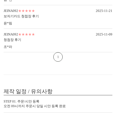
공하며,
밀한 라운드컷 가공으로 더욱 부
무료 샘플로 종이의 두께·탄성·인
드럽고 미려한 마감을 만나보세
JEINA092
★★★★★
2025-11-21
쇄 품질을 직접 확인해보세요.
요.
보자기카드 청첩장 후기
윤*림
JEINA092
★★★★★
2025-11-09
청첩장 후기
내용 인쇄
조*라
기본 인쇄 내용(인사말, 약도 등)이 컬러 인쇄됩니다.
달력이 함께 구성되어 있어 예식일을 기억하기 쉽습니다.
1
제작 일정 / 유의사항
STEP 01. 주문/시안 등록
오전 09시까지 주문시 당일 시안 등록 완료