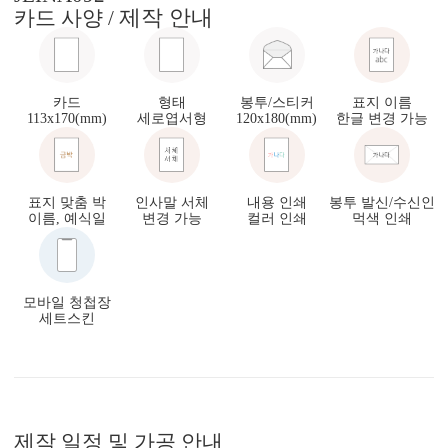
제작 안내
카드 사양 /
카드
형태
봉투/스티커
표지 이름
113x170(mm)
세로엽서형
120x180(mm)
한글 변경 가능
표지 맞춤 박
인사말 서체
내용 인쇄
봉투 발신/수신인
이름, 예식일
변경 가능
컬러 인쇄
먹색 인쇄
모바일 청첩장
세트스킨
제작 일정 및 가공 안내