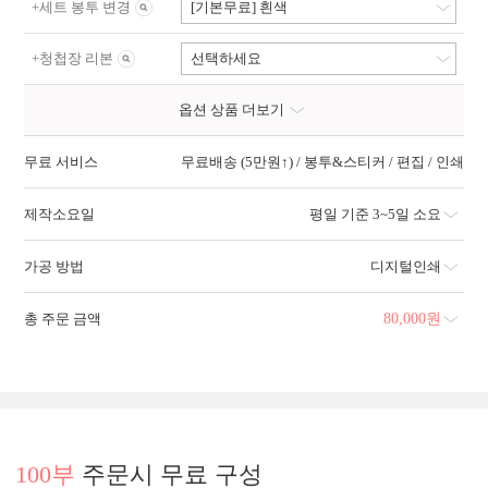
+
세트 봉투 변경
[기본무료] 흰색
+
청첩장 리본
선택하세요
옵션 상품 더보기
무료 서비스
무료배송 (5만원↑) / 봉투&스티커 / 편집 / 인쇄
제작소요일
평일 기준 3~5일 소요
가공 방법
디지털인쇄
총 주문 금액
80,000
원
100부
주문시 무료 구성