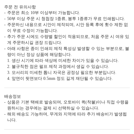
주문 전 유의사항
주문은 최소 10부 이상부터 가능합니다.
4. 무제한 전문가 수정 지원
50부 이상 주문 시 청첩장 1종류, 봉투 1종류가 무료 인쇄됩니다.
청첩장은 처음이죠. 전문가의 도움을 받아 실수를
주문하신 내용으로 시안이 제작되며, 시안 등록 후에 횟수 제한 없
줄일 수 있습니다.
이 무료 수정이 가능합니다.
추가 주문 시에도 수량별 할인이 적용되므로, 처음 주문 시 여유 있
게 주문하시길 권장 드립니다.
5. 예식장 약도 드로잉 무료 지원
아래 사항은 종이 인쇄의 제작 특성상 발생할 수 있는 부분으로, 불
주차 안내, 입구 위치까지 안내하세요.
량이 아닌 정상 상품에 해당합니다.
인쇄 품질도 지켜드립니다.
1. 생산 시기에 따라 색상에 미세한 차이가 있을 수 있습니다.
2. 불규칙한 점은 펄프 제작 과정에서 생길 수 있습니다.
3. 모서리의 미세한 톱니 자국은 공정상 필요한 부분입니다.
6. 봉투 무료, 봉투 인쇄 무료
4. 앞면이 뒷면보다 0.5mm 정도 길게 재단될 수 있습니다.
봉투 컬러를 선택 여부와 봉투 인쇄 지원 여부까지
꼭 확인해 보세요.
배송정보
상품은 기본 택배로 발송되며, 오토바이 퀵(착불)이나 직접 수령을
원하시는 경우에는 결제 시 선택하실 수 있습니다.
7. 모바일 청첩장, 스티커, 식권, 식전 영상 무료
해외 배송도 가능하며, 무게와 지역에 따라 추가 배송비가 발생됩
단품 가격만 보지 말고, 필수 추가 옵션까지 포함한
니다.
최종 가격으로 비교해 보세요.