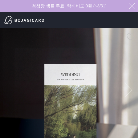
청첩장 샘플 무료! 택배비도 0원 (~8/31)