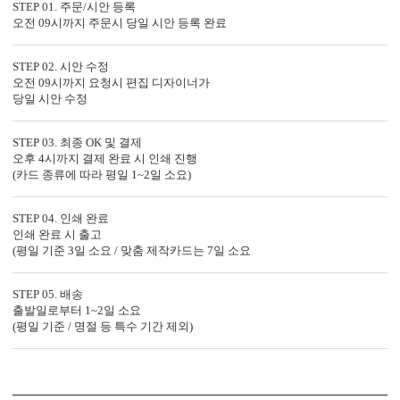
STEP 01. 주문/시안 등록
오전 09시까지 주문시 당일 시안 등록 완료
STEP 02. 시안 수정
7가지, 퀄리티의 차이
오전 09시까지 요청시 편집 디자이너가
당일 시안 수정
가공 없는 엽서형, 2단 청첩장도 다 같은 퀄리티가 아닙니다.
청첩장은 화면만 보고 고르면 놓치는 부분이 많습니다.
주문 전에 아래 7가지는 꼭 확인해 보세요.
STEP 03. 최종 OK 및 결제
오후 4시까지 결제 완료 시 인쇄 진행
1. 무료 샘플, 택배비 0원 배송
(카드 종류에 따라 평일 1~2일 소요)
청첩장은 화면보다 실물이 중요합니다.
직접 종이와 인쇄 퀄리티를 확인해 보세요.
STEP 04. 인쇄 완료
인쇄 완료 시 출고
(평일 기준 3일 소요 / 맞춤 제작카드는 7일 소요
2. 400g과 350g의 고평량 용지
용지 두께는 청첩장의 첫인상과 품격을 결정합니다.
STEP 05. 배송
출발일로부터 1~2일 소요
(평일 기준 / 명절 등 특수 기간 제외)
3. 1장씩 정밀 톰슨 재단
톰슨 재단이 한 장씩 이루어져야 상하좌우 여백이
고르게 맞습니다.