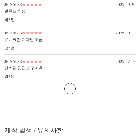
JEINA083
★★★★★
2025-09-29
만족도 최상
박*현
JEINA083
★★★★★
2025-09-12
유니크한 디자인 고급...
디자인형
기본 주소형
신랑신부 이름, 예식일을 인쇄할
수신인 주소, 연락처 등을 기재할
고*은
수 있습니다.
수 있습니다.
JEINA083
★★★★★
2025-07-17
완벽한 청첩장 구매후기
김*윤
1
컬러 봉투
제작 일정 / 유의사항
다양한 컬러 봉투가 준비되어 있습니다.