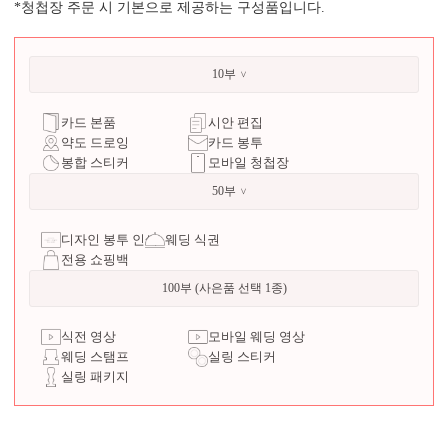
*청첩장 주문 시 기본으로 제공하는 구성품입니다.
10부
카드 본품
시안 편집
약도 드로잉
카드 봉투
봉합 스티커
모바일 청첩장
50부
디자인 봉투 인쇄
웨딩 식권
전용 쇼핑백
100부 (사은품 선택 1종)
식전 영상
모바일 웨딩 영상
웨딩 스탬프
실링 스티커
실링 패키지