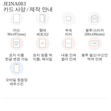
JEINA083
제작 안내
카드 사양 /
카드
형태
부속
봉투/스티커
90x187(mm)
세로2단
띠지
200x100(mm)
표지 이름
표지 맞춤 박
내용 인쇄
봉투 발신/수신인
한글 변경 가능
이름, 예식일
컬러 인쇄
먹색 인쇄
모바일 청첩장
세트스킨