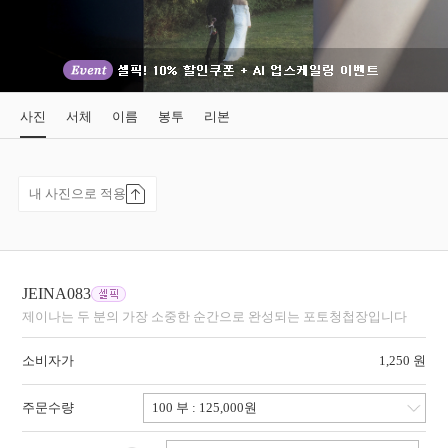
사진
서체
이름
봉투
리본
내 사진으로 적용
JEINA083
제이나는 두 분의 가장 소중한 순간으로 완성되는 포토청첩장입니다
소비자가
1,250 원
주문수량