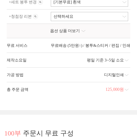
+
세트 봉투 변경
[기본무료] 흰색
+
청첩장 리본
선택하세요
옵션 상품 더보기
무료 서비스
무료배송 (5만원↑) / 봉투&스티커 / 편집 / 인쇄
제작소요일
평일 기준 3~5일 소요
가공 방법
디지털인쇄
총 주문 금액
125,000
원
100부
주문시 무료 구성