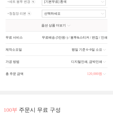
+
세트 봉투 변경
[기본무료] 흰색
+
청첩장 리본
선택하세요
옵션 상품 더보기
무료 서비스
무료배송 (5만원↑) / 봉투&스티커 / 편집 / 인쇄
제작소요일
평일 기준 6~9일 소요
가공 방법
디지털인쇄
,
금박인쇄
총 주문 금액
120,000
원
100부
주문시 무료 구성