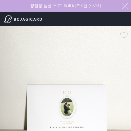
청첩장 샘플 무료! 택배비도 0원 (~8/31)