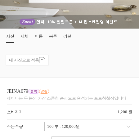
사진
서체
이름
봉투
리본
내 사진으로 적용
JEINA079
제이나는 두 분의 가장 소중한 순간으로 완성되는 포토청첩장입니다
소비자가
1,200 원
주문수량