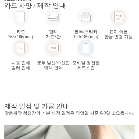
제작 안내
카드 사양 /
카드
형태
봉투/스티커
표지 이름
168x106(mm)
가로3단
120x180(mm)
한글 변경 가능
내용 인쇄
봉투 발신/수신인
모바일 청첩장
컬러 인쇄
먹색 인쇄
세트스킨
제작 일정 및 가공 안내
맞춤제작 청첩장의 기본 제작 일정은 영업일 기준 6-9일 소요됩니다.