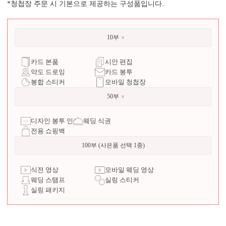
*청첩장 주문 시 기본으로 제공하는 구성품입니다.
10부
카드 본품
시안 편집
약도 드로잉
카드 봉투
봉합 스티커
모바일 청첩장
50부
디자인 봉투 인쇄
웨딩 식권
전용 쇼핑백
100부 (사은품 선택 1종)
식전 영상
모바일 웨딩 영상
웨딩 스탬프
실링 스티커
실링 패키지