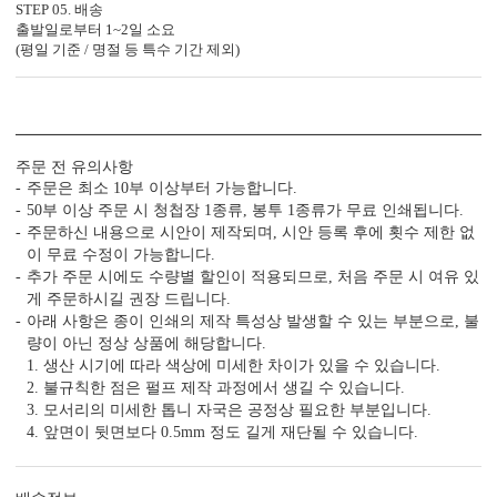
STEP 05. 배송
출발일로부터 1~2일 소요
(평일 기준 / 명절 등 특수 기간 제외)
OFFSET PRINTING
FOIL STAMP
LASER 
<
1
/
3
>
주문 전 유의사항
주문은 최소 10부 이상부터 가능합니다.
50부 이상 주문 시 청첩장 1종류, 봉투 1종류가 무료 인쇄됩니다.
주문하신 내용으로 시안이 제작되며, 시안 등록 후에 횟수 제한 없
이 무료 수정이 가능합니다.
감성 더하기
추가 주문 시에도 수량별 할인이 적용되므로, 처음 주문 시 여유 있
당신만의 특별한 청첩장을 위한
게 주문하시길 권장 드립니다.
다양한 옵션 상품이 준비되어 있습니다.
아래 사항은 종이 인쇄의 제작 특성상 발생할 수 있는 부분으로, 불
실링 스탬프
실링 스티커
디자인 스티커
프리저브드
량이 아닌 정상 상품에 해당합니다.
1. 생산 시기에 따라 색상에 미세한 차이가 있을 수 있습니다.
카드 봉투
청첩장 리본
클로버+엽서
2. 불규칙한 점은 펄프 제작 과정에서 생길 수 있습니다.
3. 모서리의 미세한 톱니 자국은 공정상 필요한 부분입니다.
4. 앞면이 뒷면보다 0.5mm 정도 길게 재단될 수 있습니다.