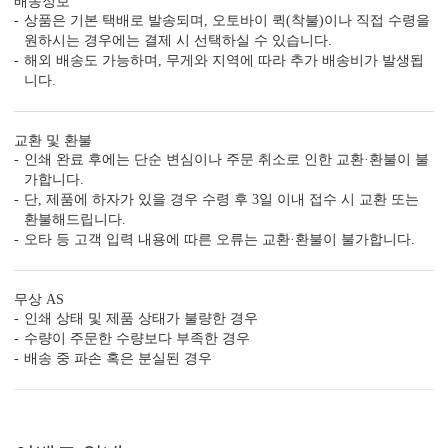
배송정보
상품은 기본 택배로 발송되며, 오토바이 퀵(착불)이나 직접 수령을
원하시는 경우에는 결제 시 선택하실 수 있습니다.
해외 배송도 가능하며, 무게와 지역에 따라 추가 배송비가 발생됩
니다.
자세히 보기
<
1
/
7
>
교환 및 환불
인쇄 완료 후에는 단순 변심이나 주문 취소로 인한 교환·환불이 불
가합니다.
단, 제품에 하자가 있을 경우 수령 후 3일 이내 접수 시 교환 또는
환불해드립니다.
오타 등 고객 입력 내용에 따른 오류는 교환·환불이 불가합니다.
편리함 더하기
시간이 부족한 당신을 위한 다양한 편의 서비스가 준비되어 있습니
무상 AS
다.
인쇄 상태 및 제품 상태가 불량한 경우
(주문 단계에서 이용하실 수 있는 서비스입니다.)
수량이 주문한 수량보다 부족한 경우
빠른 제작 서비스
수작업 서비스
수신인 주소 인쇄
배송 중 파손 혹은 분실된 경우