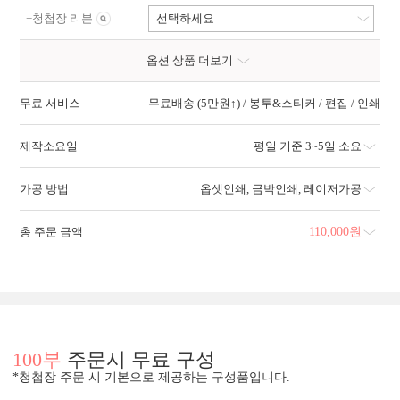
+
청첩장 리본
선택하세요
옵션 상품 더보기
무료 서비스
무료배송 (5만원↑) / 봉투&스티커 / 편집 / 인쇄
제작소요일
평일 기준 3~5일 소요
가공 방법
옵셋인쇄
,
금박인쇄
,
레이저가공
총 주문 금액
110,000
원
100부
주문시 무료 구성
*청첩장 주문 시 기본으로 제공하는 구성품입니다.