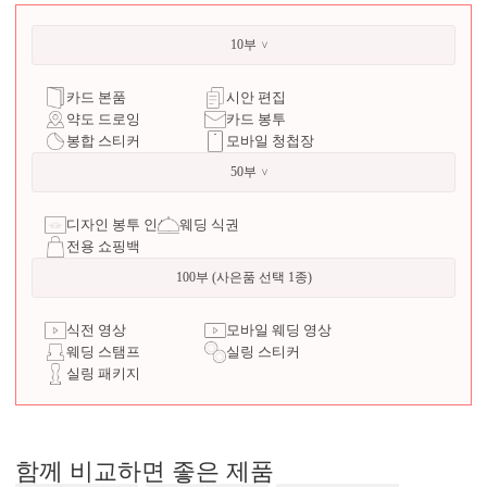
10부
카드 본품
시안 편집
약도 드로잉
카드 봉투
봉합 스티커
모바일 청첩장
50부
디자인 봉투 인쇄
웨딩 식권
전용 쇼핑백
100부 (사은품 선택 1종)
식전 영상
모바일 웨딩 영상
웨딩 스탬프
실링 스티커
실링 패키지
함께 비교하면 좋은 제품