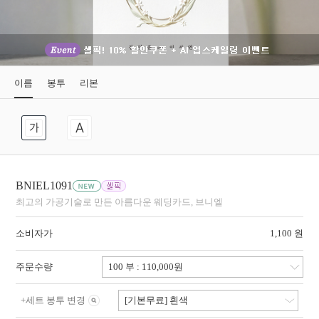
이름
봉투
리본
BNIEL1091
최고의 가공기술로 만든 아름다운 웨딩카드, 브니엘
소비자가
1,100 원
주문수량
+
세트 봉투 변경
[기본무료] 흰색