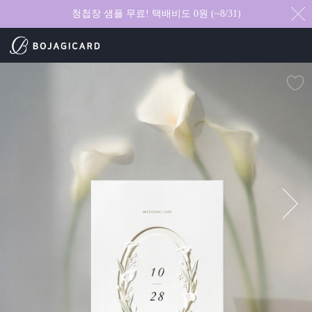
청첩장 샘플 무료! 택배비도 0원 (~8/31)