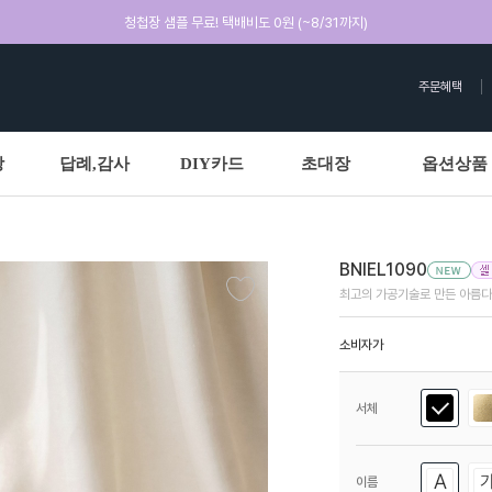
청첩장 샘플 무료! 택배비도 0원 (~8/31까지)
주문혜택
상
답례,감사
DIY카드
초대장
옵션상품
BNIEL1090
최고의 가공기술로 만든 아름다
소비자가
서체
이름