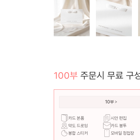
100부
주문시 무료 구
10부
카드 본품
시안 편집
약도 드로잉
카드 봉투
봉합 스티커
모바일 청첩장