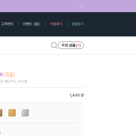
고객센터
이벤트
이용후기
샘플후기
21
무료 샘플 (
0
)
운 웨딩카드, 브니엘
1,400 원