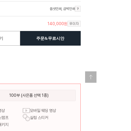
옵셋인쇄
,
금박인쇄
140,000
원
기
주문&무료시안
100부 (사은품 선택 1종)
영상
모바일 웨딩 영상
스탬프
실링 스티커
패키지