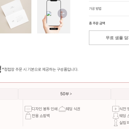
가공 방법
총 주문 금액
무료 샘플 담
성
*청첩장 주문 시 기본으로 제공하는 구성품입니다.
50부
디자인 봉투 인쇄
웨딩 식권
식전 
전용 쇼핑백
웨딩 
실링 