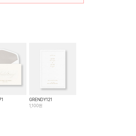
71
GRENDY121
1,100원