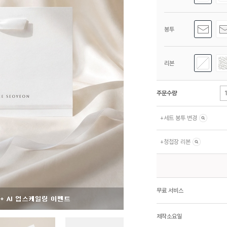
봉투
리본
주문수량
+
세트 봉투 변경
+
청첩장 리본
무료 서비스
제작소요일