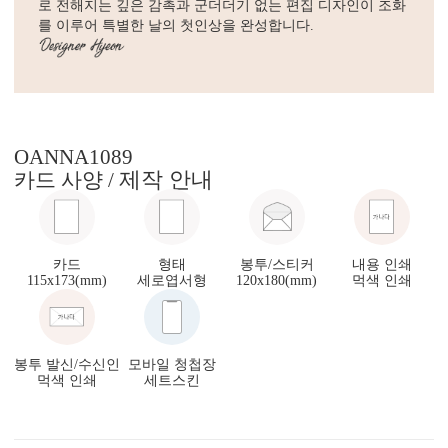
로 전해지는 깊은 감촉과 군더더기 없는 편집 디자인이 조화
를 이루어 특별한 날의 첫인상을 완성합니다.
OANNA1089
제작 안내
카드 사양 /
카드
형태
봉투/스티커
내용 인쇄
115x173(mm)
세로엽서형
120x180(mm)
먹색 인쇄
봉투 발신/수신인
모바일 청첩장
먹색 인쇄
세트스킨