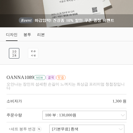
디자인
봉투
리본
OANNA1089
오안나는 장인의 섬세한 손길이 느껴지는 최상급 프리미엄 청첩장입니
다
소비자가
1,300 원
주문수량
+
세트 봉투 변경
[기본무료] 흰색