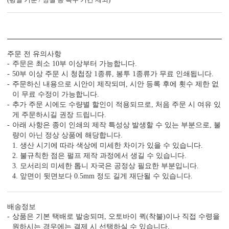
OFFSET PRINTING
FOIL STAMP
MASTER 
<
1
/
3
>
주문 전 유의사항
주문은 최소 10부 이상부터 가능합니다.
50부 이상 주문 시 청첩장 1종류, 봉투 1종류가 무료 인쇄됩니다.
주문하신 내용으로 시안이 제작되며, 시안 등록 후에 횟수 제한 없
이 무료 수정이 가능합니다.
감성 더하기
추가 주문 시에도 수량별 할인이 적용되므로, 처음 주문 시 여유 있
당신만의 특별한 청첩장을 위한
게 주문하시길 권장 드립니다.
다양한 옵션 상품이 준비되어 있습니다.
아래 사항은 종이 인쇄의 제작 특성상 발생할 수 있는 부분으로, 불
실링 스탬프
실링 스티커
디자인 스티커
프리저브드
량이 아닌 정상 상품에 해당합니다.
1. 생산 시기에 따라 색상에 미세한 차이가 있을 수 있습니다.
카드 봉투
청첩장 리본
클로버+엽서
2. 불규칙한 점은 펄프 제작 과정에서 생길 수 있습니다.
3. 모서리의 미세한 톱니 자국은 공정상 필요한 부분입니다.
4. 앞면이 뒷면보다 0.5mm 정도 길게 재단될 수 있습니다.
배송정보
상품은 기본 택배로 발송되며, 오토바이 퀵(착불)이나 직접 수령을
원하시는 경우에는 결제 시 선택하실 수 있습니다.