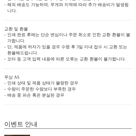
해외 배송도 가능하며, 무게와 지역에 따라 추가 배송비가 발생됩
니다.
자세히 보기
<
1
/
7
>
교환 및 환불
인쇄 완료 후에는 단순 변심이나 주문 취소로 인한 교환·환불이 불
가합니다.
단, 제품에 하자가 있을 경우 수령 후 3일 이내 접수 시 교환 또는
환불해드립니다.
오타 등 고객 입력 내용에 따른 오류는 교환·환불이 불가합니다.
편리함 더하기
시간이 부족한 당신을 위한 다양한 편의 서비스가 준비되어 있습니
무상 AS
다.
인쇄 상태 및 제품 상태가 불량한 경우
(주문 단계에서 이용하실 수 있는 서비스입니다.)
수량이 주문한 수량보다 부족한 경우
빠른 제작 서비스
수작업 서비스
수신인 주소 인쇄
배송 중 파손 혹은 분실된 경우
이벤트 안내