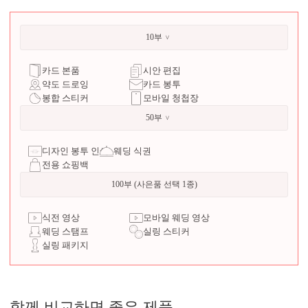
10부
카드 본품
시안 편집
약도 드로잉
카드 봉투
봉합 스티커
모바일 청첩장
50부
디자인 봉투 인쇄
웨딩 식권
전용 쇼핑백
100부 (사은품 선택 1종)
식전 영상
모바일 웨딩 영상
웨딩 스탬프
실링 스티커
실링 패키지
함께 비교하면 좋은 제품