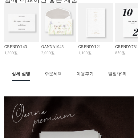
GRENDY143
OANNA1043
GRENDY121
GRENDY781
1,300원
2,000원
1,100원
850원
상세 설명
주문혜택
이용후기
일정/유의