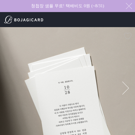
청첩장 샘플 무료! 택배비도 0원 (~8/31)