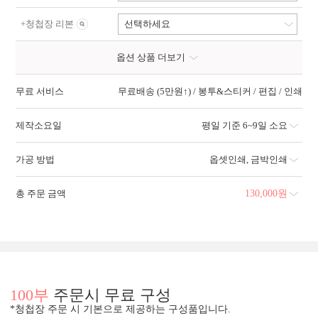
+
청첩장 리본
선택하세요
옵션 상품 더보기
무료 서비스
무료배송 (5만원↑) / 봉투&스티커 / 편집 / 인쇄
제작소요일
평일 기준 6~9일 소요
가공 방법
옵셋인쇄
,
금박인쇄
총 주문 금액
130,000
원
100부
주문시 무료 구성
*청첩장 주문 시 기본으로 제공하는 구성품입니다.