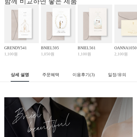
함께 비교하면 좋은 제품
GRENDY541
BNIEL595
BNIEL561
OANNA1050
1,100원
1,050원
1,100원
2,100원
상세 설명
주문혜택
이용후기
(3)
일정/유의