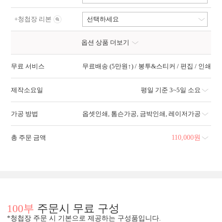
+
청첩장 리본
선택하세요
옵션 상품 더보기
무료 서비스
무료배송 (5만원↑) / 봉투&스티커 / 편집 / 인쇄
제작소요일
평일 기준 3~5일 소요
가공 방법
옵셋인쇄
,
톰슨가공
,
금박인쇄
,
레이저가공
총 주문 금액
110,000
원
100부
주문시 무료 구성
*청첩장 주문 시 기본으로 제공하는 구성품입니다.