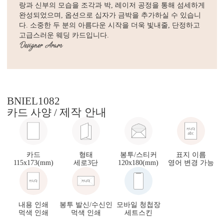
랑과 신부의 모습을 조각과 박, 레이저 공정을 통해 섬세하게
완성되었으며, 옵션으로 십자가 금박을 추가하실 수 있습니
다. 소중한 두 분의 아름다운 시작을 더욱 빛내줄, 단정하고
고급스러운 웨딩 카드입니다.
BNIEL1082
제작 안내
카드 사양 /
카드
형태
봉투/스티커
표지 이름
115x173(mm)
세로3단
120x180(mm)
영어 변경 가능
내용 인쇄
봉투 발신/수신인
모바일 청첩장
먹색 인쇄
먹색 인쇄
세트스킨