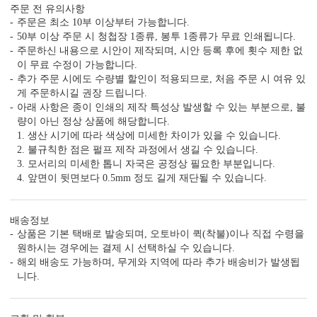
주문 전 유의사항
주문은 최소 10부 이상부터 가능합니다.
50부 이상 주문 시 청첩장 1종류, 봉투 1종류가 무료 인쇄됩니다.
주문하신 내용으로 시안이 제작되며, 시안 등록 후에 횟수 제한 없
감성 더하기
이 무료 수정이 가능합니다.
당신만의 특별한 청첩장을 위한
추가 주문 시에도 수량별 할인이 적용되므로, 처음 주문 시 여유 있
다양한 옵션 상품이 준비되어 있습니다.
게 주문하시길 권장 드립니다.
실링 스탬프
실링 스티커
디자인 스티커
프리저브드
아래 사항은 종이 인쇄의 제작 특성상 발생할 수 있는 부분으로, 불
량이 아닌 정상 상품에 해당합니다.
카드 봉투
청첩장 리본
클로버+엽서
1. 생산 시기에 따라 색상에 미세한 차이가 있을 수 있습니다.
2. 불규칙한 점은 펄프 제작 과정에서 생길 수 있습니다.
3. 모서리의 미세한 톱니 자국은 공정상 필요한 부분입니다.
4. 앞면이 뒷면보다 0.5mm 정도 길게 재단될 수 있습니다.
배송정보
상품은 기본 택배로 발송되며, 오토바이 퀵(착불)이나 직접 수령을
원하시는 경우에는 결제 시 선택하실 수 있습니다.
해외 배송도 가능하며, 무게와 지역에 따라 추가 배송비가 발생됩
니다.
자세히 보기
<
1
/
7
>