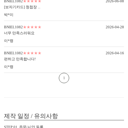
BNIEL1082
★★★★★
2026-06-08
디자인형
기본 주소형
[보자기카드] 청첩장 ...
신랑신부 이름, 예식일을 인쇄할
수신인 주소, 연락처 등을 기재할
박*미
수 있습니다.
수 있습니다.
BNIEL1082
★★★★★
2026-04-28
너무 만족스러워요
이*령
BNIEL1082
★★★★★
2026-04-16
편하고 만족합니다!
이*령
1
컬러 봉투
다양한 컬러 봉투가 준비되어 있습니다.
제작 일정 / 유의사항
BNIEL1082의 제작 공정
STEP 01. 주문/시안 등록