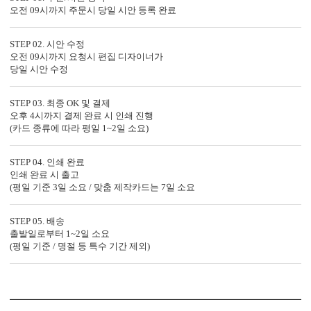
특별한 당신과의 만남을 준비하는
오전 09시까지 주문시 당일 시안 등록 완료
BNIEL1082의 제작 공법을 확인하세요.
STEP 02. 시안 수정
오전 09시까지 요청시 편집 디자이너가
당일 시안 수정
STEP 03. 최종 OK 및 결제
오후 4시까지 결제 완료 시 인쇄 진행
(카드 종류에 따라 평일 1~2일 소요)
STEP 04. 인쇄 완료
인쇄 완료 시 출고
(평일 기준 3일 소요 / 맞춤 제작카드는 7일 소요
STEP 05. 배송
출발일로부터 1~2일 소요
(평일 기준 / 명절 등 특수 기간 제외)
OFFSET PRINTING
FOIL STAMP
LASER 
<
1
/
3
>