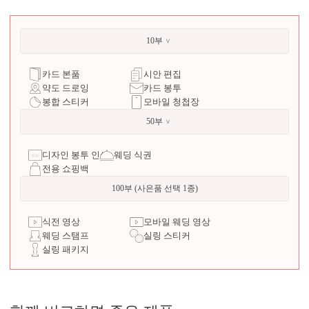
10부
카드 본품
시안 편집
약도 드로잉
카드 봉투
봉합 스티커
모바일 청첩장
50부
디자인 봉투 인쇄
웨딩 식권
전용 쇼핑백
100부 (사은품 선택 1종)
식전 영상
모바일 웨딩 영상
웨딩 스탬프
실링 스티커
실링 패키지