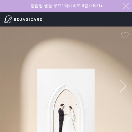
청첩장 샘플 무료! 택배비도 0원 (~8/31)