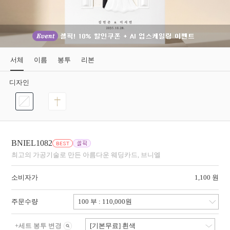
서체
이름
봉투
리본
디자인
BNIEL1082
최고의 가공기술로 만든 아름다운 웨딩카드, 브니엘
소비자가
1,100 원
주문수량
+
세트 봉투 변경
[기본무료] 흰색