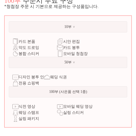
100부
주문시 무료 구성
*청첩장 주문 시 기본으로 제공하는 구성품입니다.
10부
카드 본품
시안 편집
약도 드로잉
카드 봉투
봉합 스티커
모바일 청첩장
50부
디자인 봉투 인쇄
웨딩 식권
전용 쇼핑백
100부 (사은품 선택 1종)
식전 영상
모바일 웨딩 영상
웨딩 스탬프
실링 스티커
실링 패키지