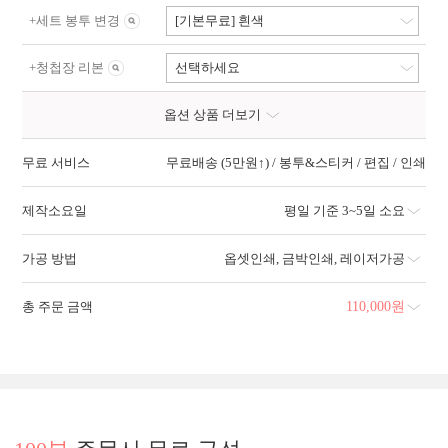
+
세트 봉투 변경
[기본무료] 흰색
+
청첩장 리본
선택하세요
옵션 상품 더보기
무료 서비스
무료배송 (5만원↑) / 봉투&스티커 / 편집 / 인쇄
제작소요일
평일 기준 3~5일 소요
가공 방법
옵셋인쇄
,
금박인쇄
,
레이저가공
총 주문 금액
110,000
원