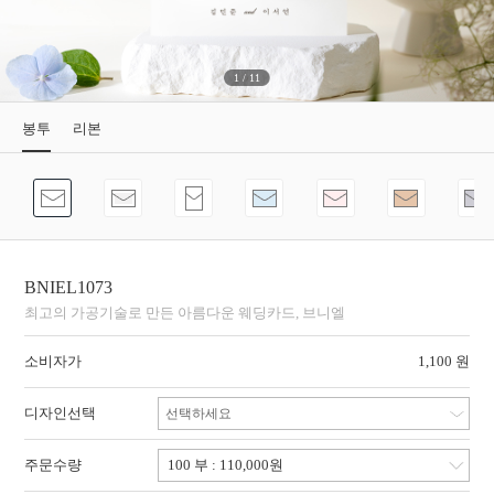
1
/
11
봉투
리본
BNIEL1073
최고의 가공기술로 만든 아름다운 웨딩카드, 브니엘
소비자가
1,100 원
디자인선택
선택하세요
주문수량