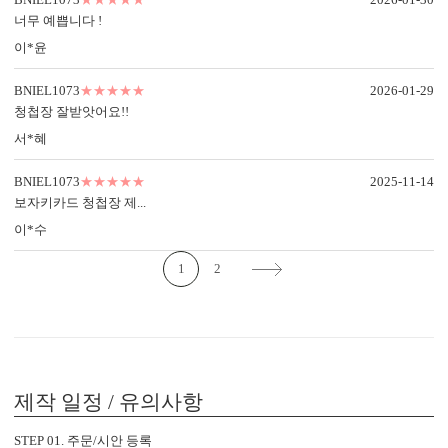
너무 예쁩니다 !
이*윤
BNIEL1073
★★★★★
2026-01-29
청첩장 잘받앗어요!!
서*혜
OFFSET PRINTING
FOIL STAMP
LASER 
BNIEL1073
★★★★★
2025-11-14
보자키카드 청첩장 제...
<
1
/
3
>
이*수
1
2
감성 더하기
당신만의 특별한 청첩장을 위한
다양한 옵션 상품이 준비되어 있습니다.
제작 일정 / 유의사항
실링 스탬프
실링 스티커
디자인 스티커
프리저브드
카드 봉투
청첩장 리본
클로버+엽서
STEP 01. 주문/시안 등록