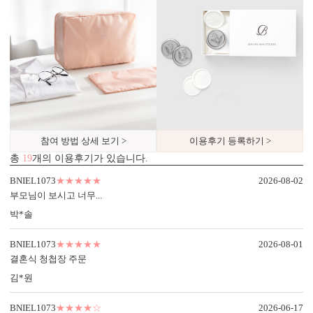
봉투 인쇄
기본 주소형, 디자인형, 문구 인쇄 등 다양한 편집을 제공합니다.
실용성과 감성을 모두 담으세요.
참여 방법 상세 보기 >
이용후기 등록하기 >
총
19
개의 이용후기가 있습니다.
BNIEL1073
★★★★★
2026-08-02
디자인형
기본 주소형
부모님이 보시고 너무...
신랑신부 이름, 예식일을 인쇄할
수신인 주소, 연락처 등을 기재할
박*솔
수 있습니다.
수 있습니다.
BNIEL1073
★★★★★
2026-08-01
결혼식 청첩장 주문
김*원
BNIEL1073
★★★★☆
2026-06-17