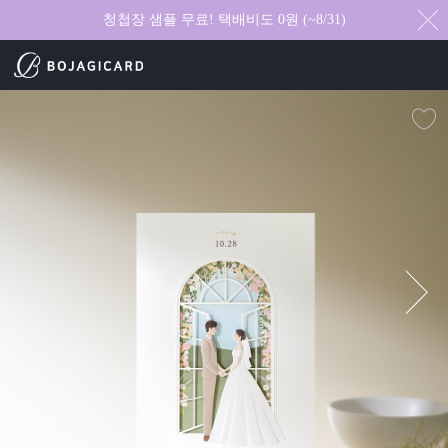
청첩장 샘플 무료! 택배비도 0원 (~8/31)