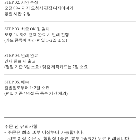
STEP 02. 시안 수정
디자인형
기본 주소형
오전 09시까지 요청시 편집 디자이너가
신랑신부 이름, 예식일을 인쇄할
수신인 주소, 연락처 등을 기재할
당일 시안 수정
수 있습니다.
수 있습니다.
STEP 03. 최종 OK 및 결제
오후 4시까지 결제 완료 시 인쇄 진행
(카드 종류에 따라 평일 1~2일 소요)
STEP 04. 인쇄 완료
인쇄 완료 시 출고
(평일 기준 3일 소요 / 맞춤 제작카드는 7일 소요
STEP 05. 배송
출발일로부터 1~2일 소요
컬러 봉투
(평일 기준 / 명절 등 특수 기간 제외)
다양한 컬러 봉투가 준비되어 있습니다.
주문 전 유의사항
BNIEL1068의 제작 공정
주문은 최소 10부 이상부터 가능합니다.
50부 이상 주문 시 청첩장 1종류, 봉투 1종류가 무료 인쇄됩니다.