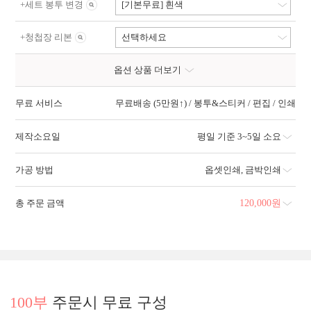
+
세트 봉투 변경
[기본무료] 흰색
+
청첩장 리본
선택하세요
옵션 상품 더보기
무료 서비스
무료배송 (5만원↑) / 봉투&스티커 / 편집 / 인쇄
제작소요일
평일 기준 3~5일 소요
가공 방법
옵셋인쇄
,
금박인쇄
총 주문 금액
120,000
원
100부
주문시 무료 구성