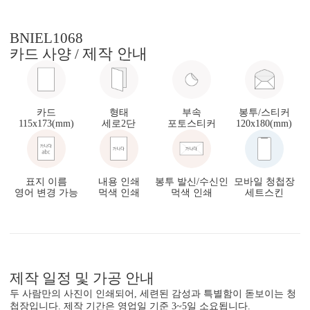
BNIEL1068
제작 안내
카드 사양 /
카드
형태
부속
봉투/스티커
115x173(mm)
세로2단
포토스티커
120x180(mm)
표지 이름
내용 인쇄
봉투 발신/수신인
모바일 청첩장
영어 변경 가능
먹색 인쇄
먹색 인쇄
세트스킨
제작 일정 및 가공 안내
두 사람만의 사진이 인쇄되어, 세련된 감성과 특별함이 돋보이는 청
첩장입니다. 제작 기간은 영업일 기준 3~5일 소요됩니다.