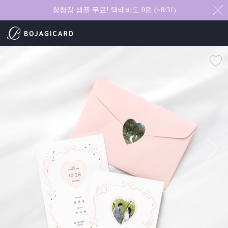
청첩장 샘플 무료! 택배비도 0원 (~8/31)