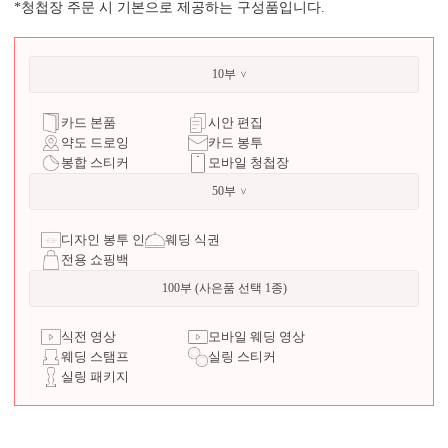
*청첩장 주문 시 기본으로 제공하는 구성품입니다.
10부
카드 본품
시안 편집
약도 드로잉
카드 봉투
봉합 스티커
모바일 청첩장
50부
디자인 봉투 인쇄
웨딩 식권
전용 쇼핑백
100부 (사은품 선택 1종)
식전 영상
모바일 웨딩 영상
웨딩 스탬프
실링 스티커
실링 패키지