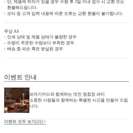
단, 제품에 하자가 있을 경우 수령 후 3일 이내 접수 시 교환 또는
환불해드립니다.
오타 등 고객 입력 내용에 따른 오류는 교환·환불이 불가합니다.
감성 더하기
당신만의 특별한 청첩장을 위한
무상 AS
다양한 옵션 상품이 준비되어 있습니다.
인쇄 상태 및 제품 상태가 불량한 경우
실링 스탬프
실링 스티커
디자인 스티커
프리저브드
수량이 주문한 수량보다 부족한 경우
배송 중 파손 혹은 분실된 경우
카드 봉투
청첩장 리본
클로버+엽서
이벤트 안내
보자기카드와 함께하는 멋진 청첩장 파티
소중한 사람들과 함께하는 특별한 시간을 만들어 드립
니다.
자세히 보기
이벤트 모두 보기(21)
<
1
/
7
>