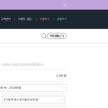
고객센터
이벤트
이용후기
샘플후기
21
무료 샘플 (
0
)
 느껴지는 최상급 프리미엄 청첩장입니다
2,100 원
[기본무료] 내지컬러브라운