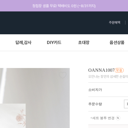
청첩장 샘플 무료! 택배비도 0원 (~8/31까지)
주문혜택
답례,감사
DIY카드
초대장
옵션상품
OANNA1007
오안나는 장인의 섬세한 손길이
소비자가
주문수량
+
세트 봉투 변경