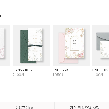
품
OANNA1018
BNIEL568
BNIEL1019
2,100원
1,050원
1,100원
이용후기
제작 일정/유의사항
3