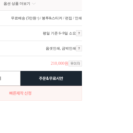
옵션 상품 더보기
무료배송 (5만원↑) / 봉투&스티커 / 편집 / 인쇄
평일 기준 6~9일 소요
옵셋인쇄
,
금박인쇄
210,000
원
기
주문&무료시안
빠른제작 신청