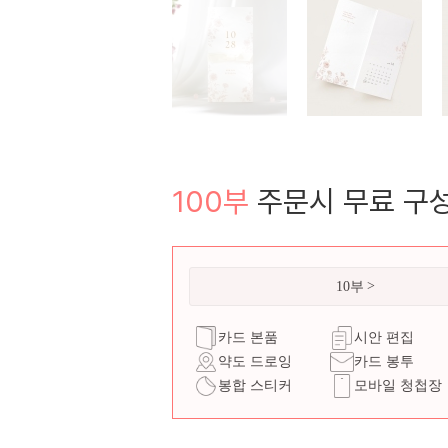
100부
주문시 무료 구
10부
카드 본품
시안 편집
약도 드로잉
카드 봉투
봉합 스티커
모바일 청첩장