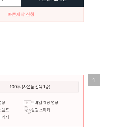
빠른제작 신청
100부 (사은품 선택 1종)
영상
모바일 웨딩 영상
스탬프
실링 스티커
패키지