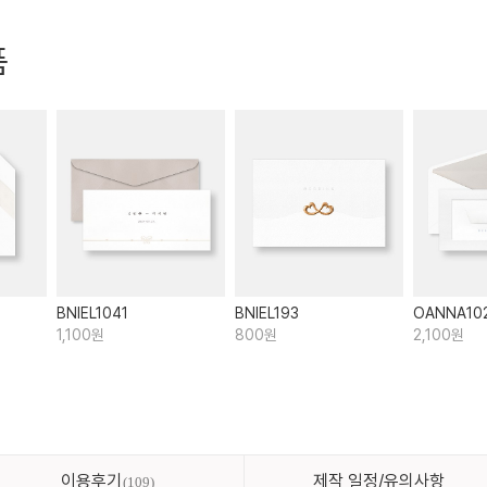
품
BNIEL1041
BNIEL193
OANNA10
1,100원
800원
2,100원
이용후기
제작 일정/유의사항
109