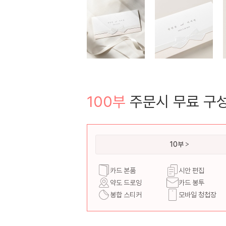
100부
주문시 무료 구
10부
카드 본품
시안 편집
약도 드로잉
카드 봉투
봉합 스티커
모바일 청첩장