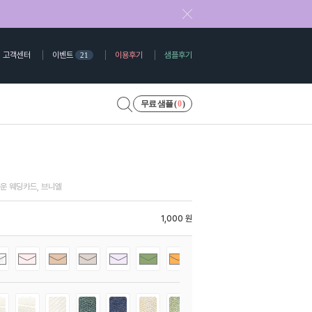
고객센터
이벤트
이용후기
샘플후기
21
무료 샘플 (
0
)
운 웨딩카드, 브니엘
1,000 원