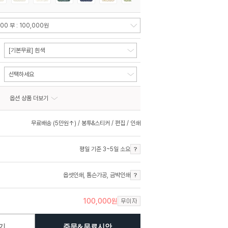
[기본무료] 흰색
선택하세요
옵션 상품 더보기
무료배송 (5만원↑) / 봉투&스티커 / 편집 / 인쇄
평일 기준 3~5일 소요
옵셋인쇄
,
톰슨가공
,
금박인쇄
100,000
원
기
주문&무료시안