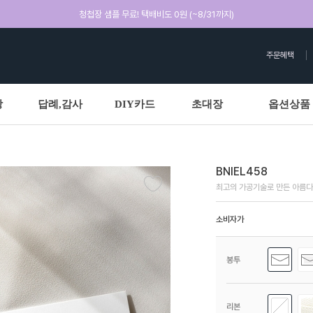
청첩장 샘플 무료! 택배비도 0원 (~8/31까지)
주문혜택
상
답례,감사
DIY카드
초대장
옵션상품
BNIEL458
최고의 가공기술로 만든 아름다
소비자가
봉투
리본