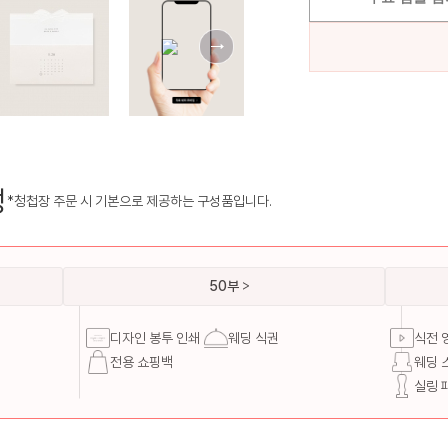
성
*청첩장 주문 시 기본으로 제공하는 구성품입니다.
50부
디자인 봉투 인쇄
웨딩 식권
식전 
전용 쇼핑백
웨딩 
실링 