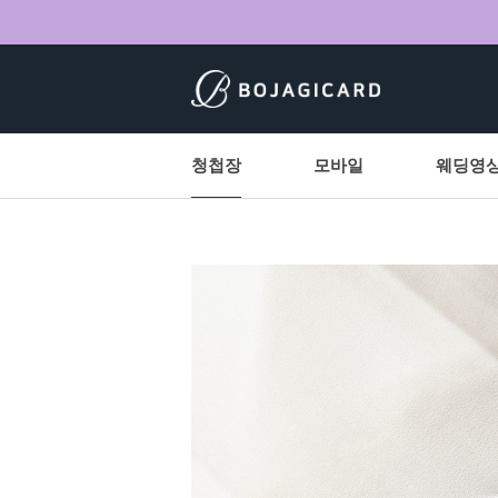
청첩장
모바일
웨딩영