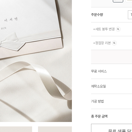
주문수량
+
세트 봉투 변경
+
청첩장 리본
무료 서비스
제작소요일
가공 방법
총 주문 금액
무료 샘플 담