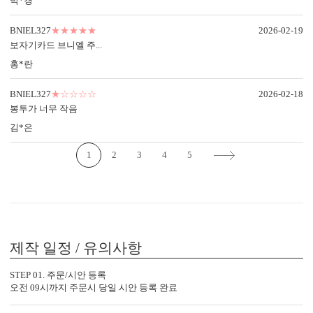
박*경
BNIEL327
★★★★★
2026-02-19
보자기카드 브니엘 주...
홍*란
OFFSET PRINTING
FOIL STAMP
MASTER 
BNIEL327
★☆☆☆☆
2026-02-18
<
1
/
3
>
봉투가 너무 작음
김*은
1
2
3
4
5
감성 더하기
당신만의 특별한 청첩장을 위한
다양한 옵션 상품이 준비되어 있습니다.
실링 스탬프
실링 스티커
디자인 스티커
프리저브드
제작 일정 / 유의사항
카드 봉투
청첩장 리본
클로버+엽서
STEP 01. 주문/시안 등록
오전 09시까지 주문시 당일 시안 등록 완료