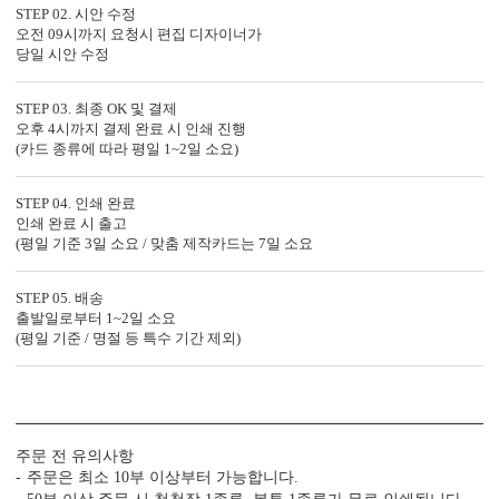
STEP 02. 시안 수정
오전 09시까지 요청시 편집 디자이너가
당일 시안 수정
STEP 03. 최종 OK 및 결제
오후 4시까지 결제 완료 시 인쇄 진행
(카드 종류에 따라 평일 1~2일 소요)
자세히 보기
<
1
/
7
>
STEP 04. 인쇄 완료
인쇄 완료 시 출고
(평일 기준 3일 소요 / 맞춤 제작카드는 7일 소요
STEP 05. 배송
출발일로부터 1~2일 소요
편리함 더하기
(평일 기준 / 명절 등 특수 기간 제외)
시간이 부족한 당신을 위한 다양한 편의 서비스가 준비되어 있습니
다.
(주문 단계에서 이용하실 수 있는 서비스입니다.)
빠른 제작 서비스
수작업 서비스
수신인 주소 인쇄
주문 전 유의사항
주문은 최소 10부 이상부터 가능합니다.