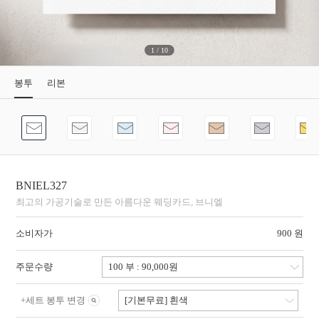
1
/
10
봉투
리본
BNIEL327
최고의 가공기술로 만든 아름다운 웨딩카드, 브니엘
소비자가
900 원
주문수량
+
세트 봉투 변경
[기본무료] 흰색