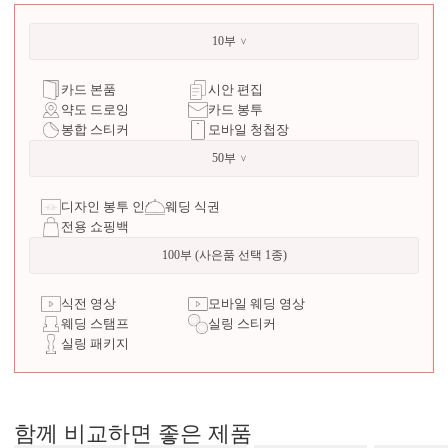
10부
카드 본품
시안 편집
약도 드로잉
카드 봉투
봉합 스티커
모바일 청첩장
50부
디자인 봉투 인쇄
웨딩 식권
전용 쇼핑백
100부 (사은품 선택 1종)
식전 영상
모바일 웨딩 영상
웨딩 스탬프
실링 스티커
실링 패키지
함께 비교하면 좋은 제품