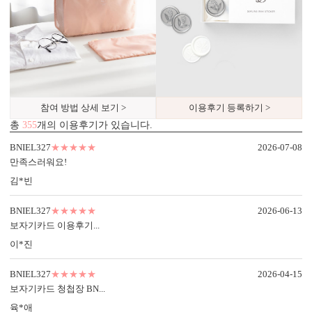
참여 방법 상세 보기 >
이용후기 등록하기 >
총
355
개의 이용후기가 있습니다.
디자인형
기본 주소형
BNIEL327
★★★★★
2026-07-08
신랑신부 이름, 예식일을 인쇄할
수신인 주소, 연락처 등을 기재할
만족스러워요!
수 있습니다.
수 있습니다.
김*빈
BNIEL327
★★★★★
2026-06-13
보자기카드 이용후기...
이*진
BNIEL327
★★★★★
2026-04-15
보자기카드 청첩장 BN...
육*애