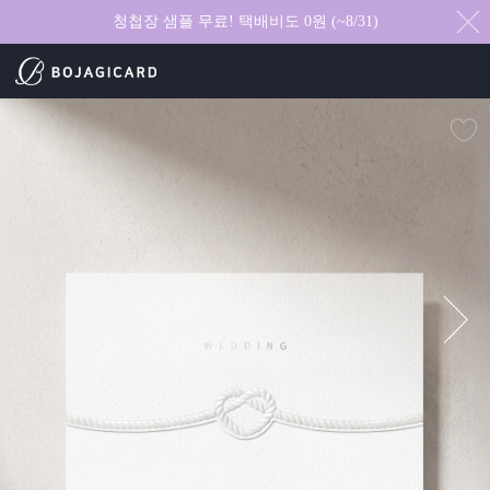
청첩장 샘플 무료! 택배비도 0원 (~8/31)