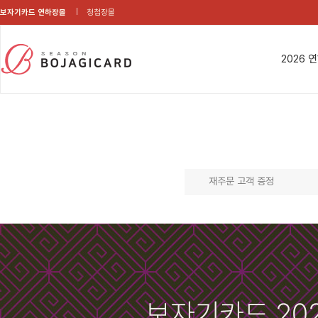
보자기카드 연하장몰
청첩장몰
2026 
재주문 고객 증정