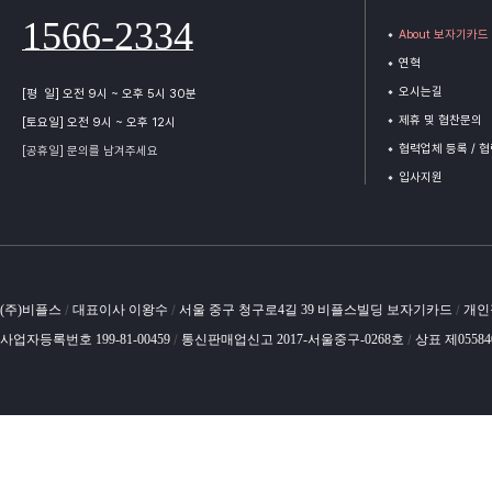
1566-2334
About 보자기카드
연혁
오시는길
[평 일] 오전 9시 ~ 오후 5시 30분
제휴 및 협찬문의
[토요일] 오전 9시 ~ 오후 12시
협력업체 등록 / 
[공휴일] 문의를 남겨주세요
입사지원
(주)비플스
대표이사 이왕수
서울 중구 청구로4길 39 비플스빌딩 보자기카드
개인
/
/
/
사업자등록번호 199-81-00459
통신판매업신고 2017-서울중구-0268호
상표 제0558
/
/