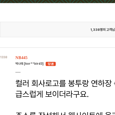
1,338
명의 고객님
1338
NB445
박나래 [kor**bird3]
컬러 회사로고를 봉투랑 연하장 
급스럽게 보이더라구요.