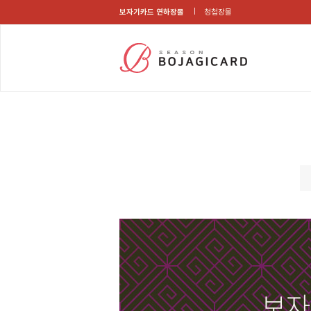
보자기카드 연하장몰
청첩장몰