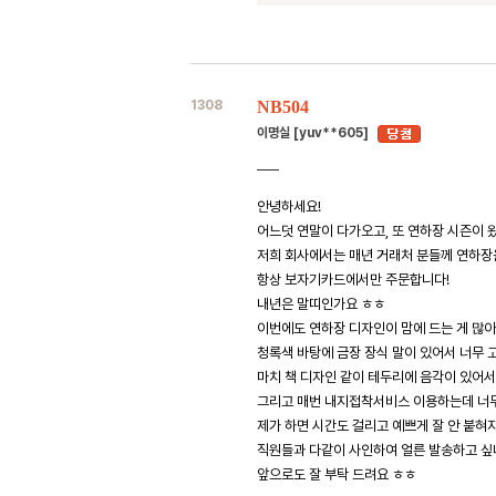
1308
NB504
이명실 [yuv**605]
안녕하세요!
어느덧 연말이 다가오고, 또 연하장 시즌이 
저희 회사에서는 매년 거래처 분들께 연하장
항상 보자기카드에서만 주문합니다!
내년은 말띠인가요 ㅎㅎ
이번에도 연하장 디자인이 맘에 드는 게 많아
청록색 바탕에 금장 장식 말이 있어서 너무 
마치 책 디자인 같이 테두리에 음각이 있어서
그리고 매번 내지접착서비스 이용하는데 너무
제가 하면 시간도 걸리고 예쁘게 잘 안 붙혀
직원들과 다같이 사인하여 얼른 발송하고 싶
앞으로도 잘 부탁 드려요 ㅎㅎ