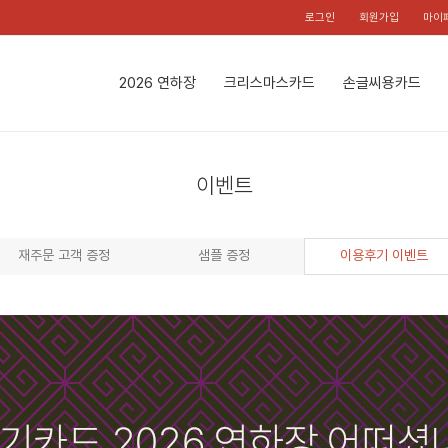
로그인
회원가입
마이
2026 연하장
크리스마스카드
손글씨용카드
이벤트
재주문 고객 증정
샘플 증정
이용후기 이벤트