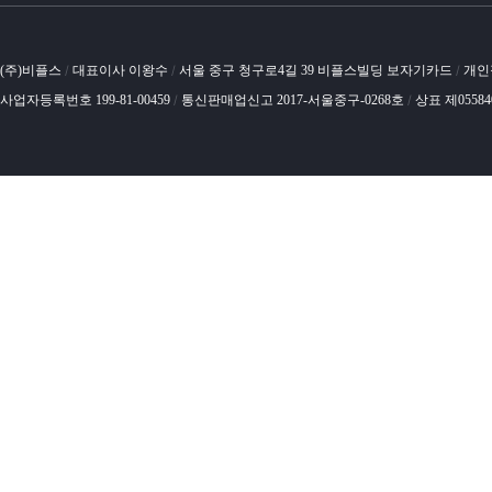
(주)비플스
대표이사 이왕수
서울 중구 청구로4길 39 비플스빌딩 보자기카드
개인
/
/
/
사업자등록번호 199-81-00459
통신판매업신고 2017-서울중구-0268호
상표 제0558
/
/