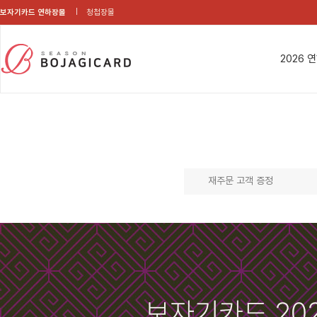
보자기카드 연하장몰
청첩장몰
2026 
재주문 고객 증정