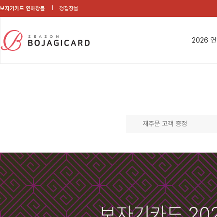
보자기카드 연하장몰
청첩장몰
2026 
재주문 고객 증정