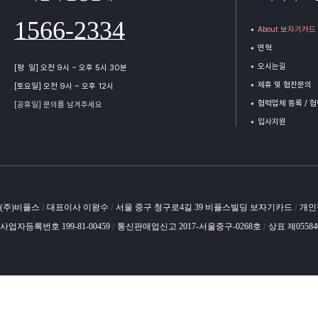
1566-2334
About 보자기카드
연혁
오시는길
[평 일] 오전 9시 ~ 오후 5시 30분
제휴 및 협찬문의
[토요일] 오전 9시 ~ 오후 12시
협력업체 등록 / 
[공휴일] 문의를 남겨주세요
입사지원
(주)비플스
대표이사 이왕수
서울 중구 청구로4길 39 비플스빌딩 보자기카드
개인
/
/
/
사업자등록번호 199-81-00459
통신판매업신고 2017-서울중구-0268호
상표 제0558
/
/