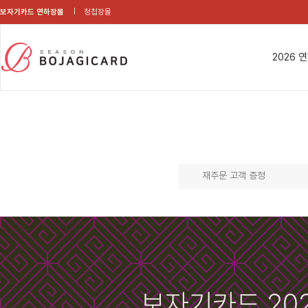
보자기카드 연하장몰
청첩장몰
2026 
재주문 고객 증정