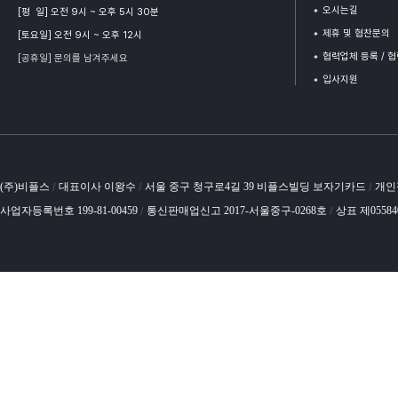
오시는길
[평 일] 오전 9시 ~ 오후 5시 30분
제휴 및 협찬문의
[토요일] 오전 9시 ~ 오후 12시
협력업체 등록 / 
[공휴일] 문의를 남겨주세요
입사지원
(주)비플스
대표이사 이왕수
서울 중구 청구로4길 39 비플스빌딩 보자기카드
개인
/
/
/
사업자등록번호 199-81-00459
통신판매업신고 2017-서울중구-0268호
상표 제0558
/
/