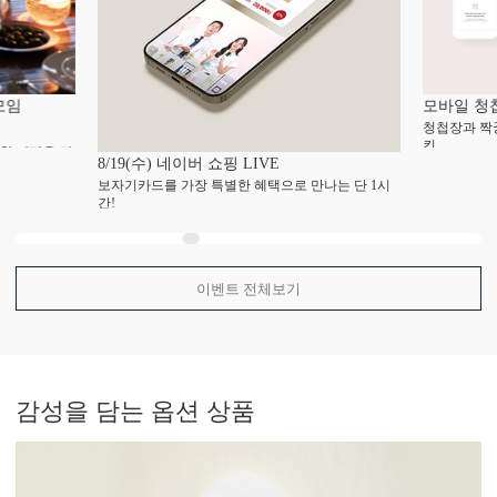
모임
모바일 청
청첩장과 짝
킨
한 시간을 만
8/19(수) 네이버 쇼핑 LIVE
보자기카드를 가장 특별한 혜택으로 만나는 단 1시
간!
이벤트 전체보기
감성
을 담는 옵션 상품