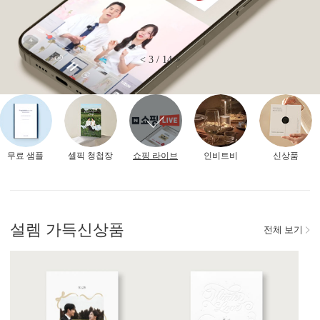
<
3
/
14
>
무료 샘플
셀픽 청첩장
쇼핑 라이브
인비트비
신상품
설렘 가득
신상품
전체 보기