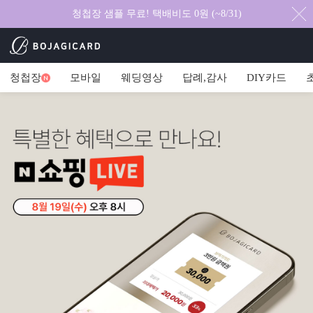
청첩장 샘플 무료! 택배비도 0원 (~8/31)
청첩장
모바일
웨딩영상
답례,감사
DIY카드