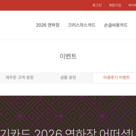
로그인
회원가입
마이
2026 연하장
크리스마스카드
손글씨용카드
이벤트
재주문 고객 증정
샘플 증정
이용후기 이벤트