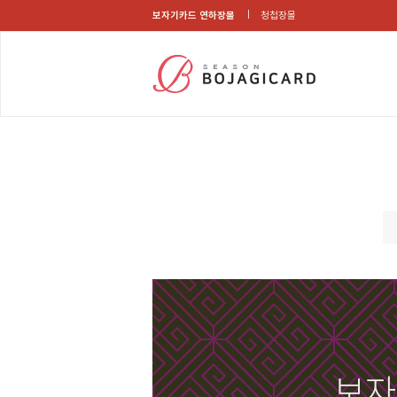
보자기카드 연하장몰
청첩장몰