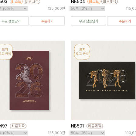
503
NB504
125,000원
115,
무료 샘플담기
주문하기
무료 샘플담기
주문하기
497
NB501
125,000원
100,0