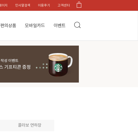
페이지
인사말검색
이용후기
고객센터
편의상품
모바일카드
이벤트
콜라보 연하장