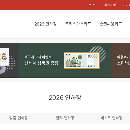
로그인
회원가입
마이
2026 연하장
크리스마스카드
손글씨용카드
2026 연하장
맞춤 연하장
한지 연하장
베스트 연하장