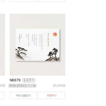
NB679
00원
50,000원
무료 샘플담기
주문하기