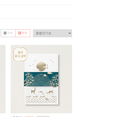
크게
작게