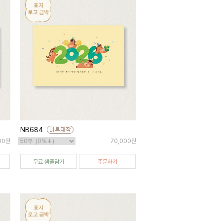
NB684
00원
70,000원
무료 샘플담기
주문하기