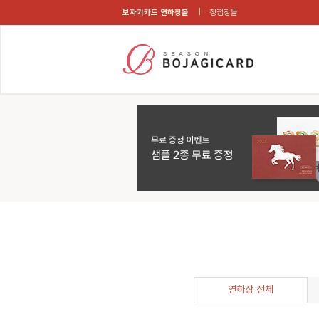
보자기카드 연하장몰
청첩장몰
연하장 전체