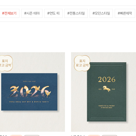
#전체보기
#시즌 테마
#연도 띠
#전통스타일
#모던스타일
#빠른제작