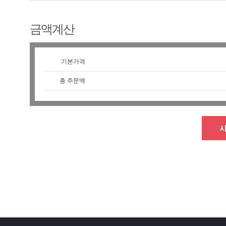
금액계산
기본가격
총 주문액