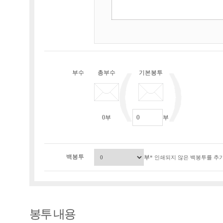
부수
총부수
기본봉투
0
부
부
백봉투
부
* 인쇄되지 않은 백봉투를 추가
봉투 내용