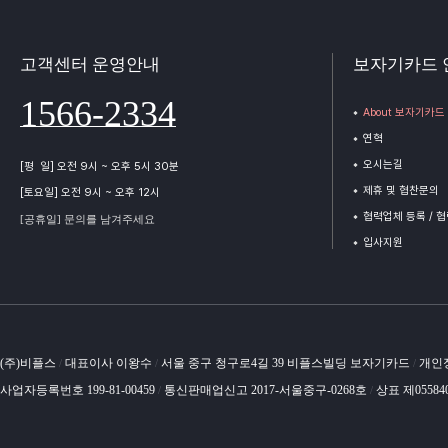
고객센터 운영안내
보자기카드 
1566-2334
About 보자기카드
연혁
오시는길
[평 일] 오전 9시 ~ 오후 5시 30분
제휴 및 협찬문의
[토요일] 오전 9시 ~ 오후 12시
협력업체 등록 / 
[공휴일] 문의를 남겨주세요
입사지원
(주)비플스
대표이사 이왕수
서울 중구 청구로4길 39 비플스빌딩 보자기카드
개인
/
/
/
사업자등록번호 199-81-00459
통신판매업신고 2017-서울중구-0268호
상표 제05584
/
/