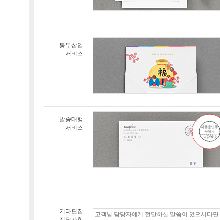
봉투삽입
서비스
발송대행
서비스
기타편집
전달사항