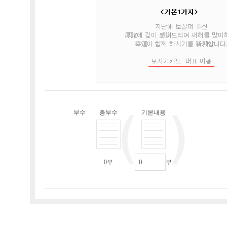
부수
총부수
기본내용
0
부
부