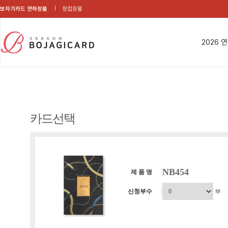
보자기카드 연하장몰
청첩장몰
2026 
카드선택
NB454
제 품 명
신청부수
부