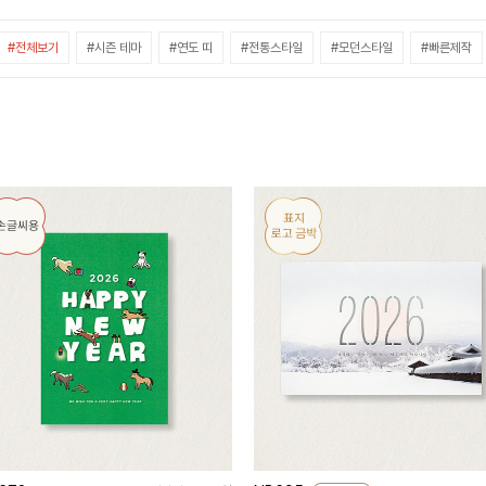
#전체보기
#시즌 테마
#연도 띠
#전통스타일
#모던스타일
#빠른제작