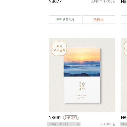
NB677
NB
소비자가 1,400원
무료 샘플담기
주문하기
NB691
NB
70,000원