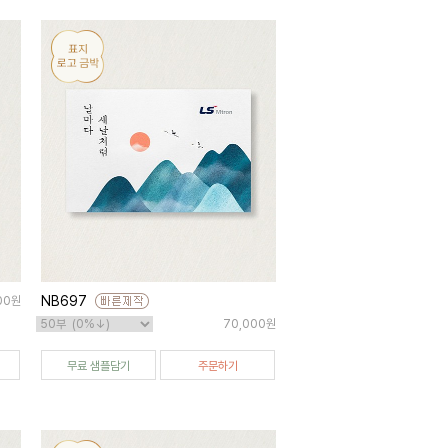
NB697
00원
70,000원
무료 샘플담기
주문하기