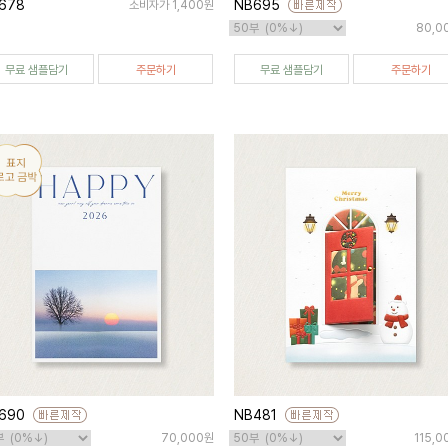
678
NB695
소비자가 1,400원
80,0
무료 샘플담기
주문하기
무료 샘플담기
주문하기
690
NB481
70,000원
115,