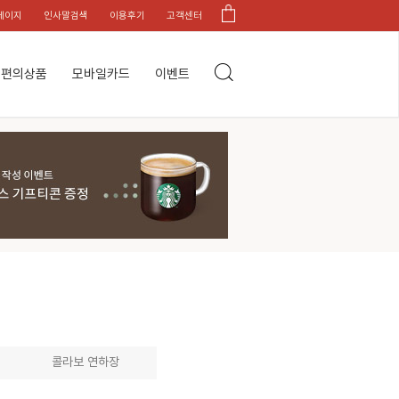
페이지
인사말검색
이용후기
고객센터
편의상품
모바일카드
이벤트
콜라보 연하장