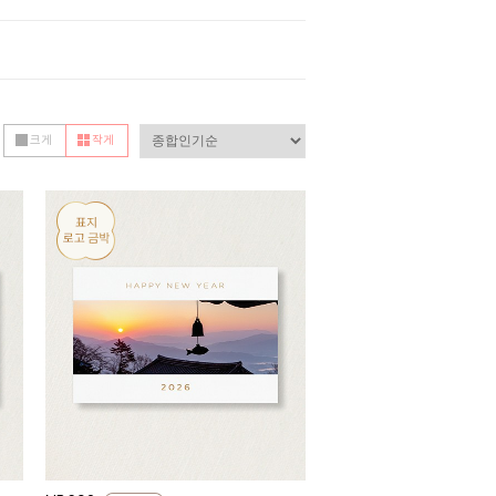
크게
작게