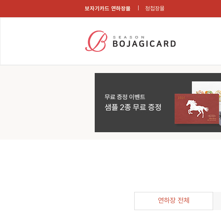
보자기카드 연하장몰
청첩장몰
연하장 전체