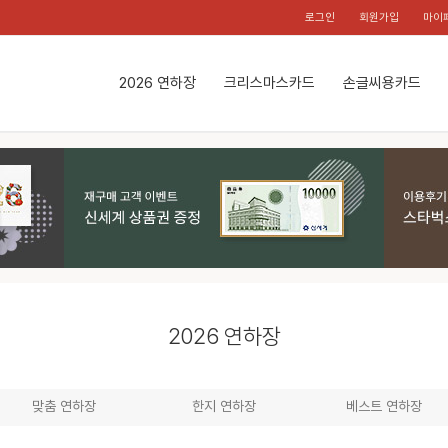
로그인
회원가입
마이
2026 연하장
크리스마스카드
손글씨용카드
2026 연하장
맞춤 연하장
한지 연하장
베스트 연하장