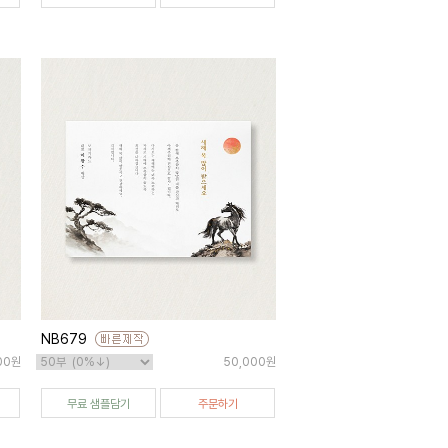
NB679
00원
50,000원
무료 샘플담기
주문하기