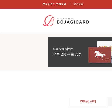
보자기카드 연하장몰
청첩장몰
연하장 전체