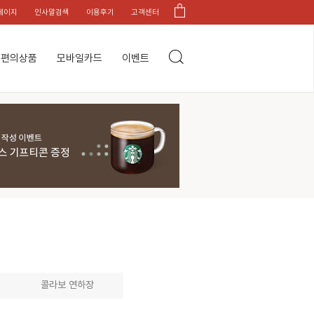
페이지
인사말검색
이용후기
고객센터
편의상품
모바일카드
이벤트
콜라보 연하장