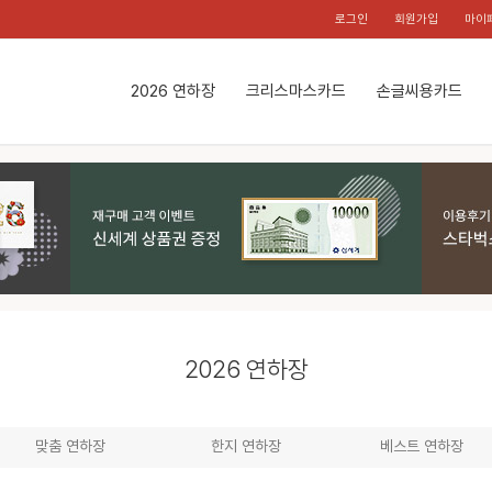
로그인
회원가입
마이
2026 연하장
크리스마스카드
손글씨용카드
2026 연하장
맞춤 연하장
한지 연하장
베스트 연하장