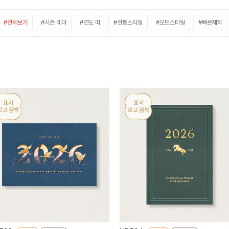
#전체보기
#시즌 테마
#연도 띠
#전통스타일
#모던스타일
#빠른제작