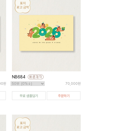
NB684
00원
70,000원
무료 샘플담기
주문하기