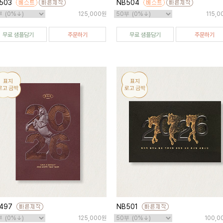
503
NB504
125,000원
115,
무료 샘플담기
주문하기
무료 샘플담기
주문하기
497
NB501
125,000원
100,0