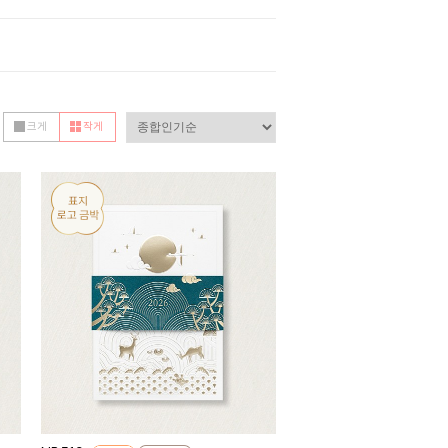
크게
작게