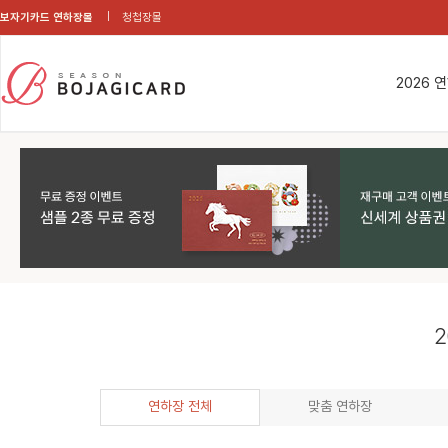
보자기카드 연하장몰
청첩장몰
2026 
2
연하장 전체
맞춤 연하장