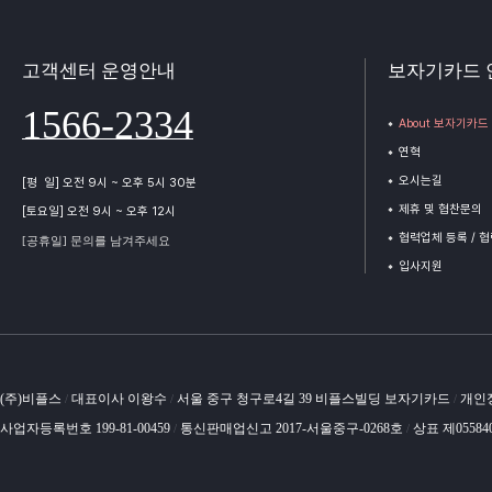
고객센터 운영안내
보자기카드 
1566-2334
About 보자기카드
연혁
오시는길
[평 일] 오전 9시 ~ 오후 5시 30분
제휴 및 협찬문의
[토요일] 오전 9시 ~ 오후 12시
협력업체 등록 / 
[공휴일] 문의를 남겨주세요
입사지원
(주)비플스
대표이사 이왕수
서울 중구 청구로4길 39 비플스빌딩 보자기카드
개인
/
/
/
사업자등록번호 199-81-00459
통신판매업신고 2017-서울중구-0268호
상표 제05584
/
/