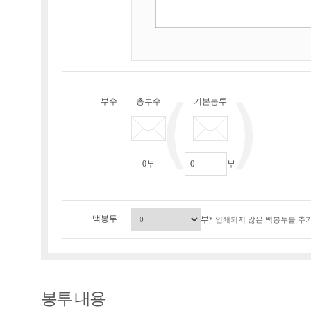
부수
총부수
기본봉투
0
부
부
백봉투
부
* 인쇄되지 않은 백봉투를 추가
봉투 내용