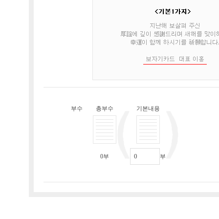
부수
총부수
기본내용
0
부
부