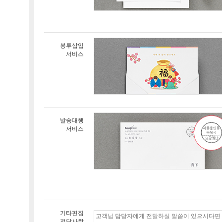
봉투삽입
서비스
발송대행
서비스
기타편집
전달사항