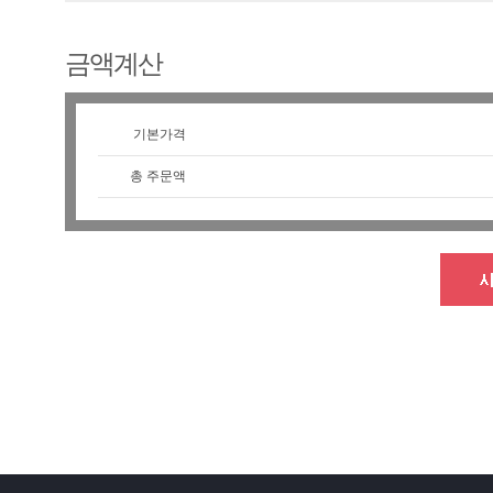
금액계산
기본가격
총 주문액