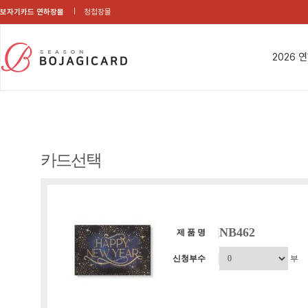
보자기카드 연하장몰
청첩장몰
2026 
카드선택
NB462
제 품 명
신청부수
부