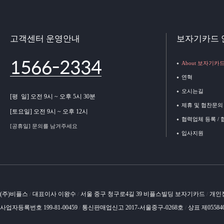
고객센터 운영안내
보자기카드 
1566-2334
About 보자기카
연혁
오시는길
[평 일] 오전 9시 ~ 오후 5시 30분
제휴 및 협찬문의
[토요일] 오전 9시 ~ 오후 12시
협력업체 등록 /
[공휴일] 문의를 남겨주세요
입사지원
(주)비플스
대표이사 이왕수
서울 중구 청구로4길 39 비플스빌딩 보자기카드
개인
/
/
/
사업자등록번호 199-81-00459
통신판매업신고 2017-서울중구-0268호
상표 제05584
/
/