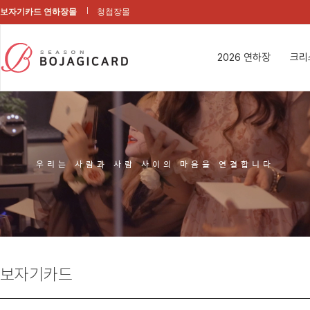
보자기카드 연하장몰
청첩장몰
2026 연하장
크리
우리는 사람과 사람 사이의 마음을 연결합니다
보자기카드