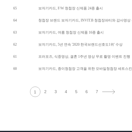
65
보자기카드, F/W 청첩장 신제품 24종 출시
64
청첩장 브랜드 보자기카드, INVIT.B 청첩장파티와 감사영상
63
보자기카드, 여름 청첩장 신제품 16종 출시
62
보자기카드, 5년 연속 '2020 한국브랜드선호도1위' 수상
61
프러포즈, 식중영상, 결혼 1주년 영상 무료 촬영 이벤트 진행
60
보자기카드, 종이청첩장 고객을 위한 모바일청첩장 세트스킨 
2
3
4
5
6
7
1