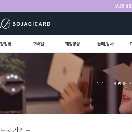
청첩장 샘플 
청첩장
모바일
웨딩영상
답례,감사
우리는 사람과 
보자기카드