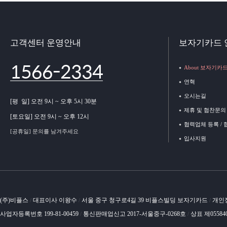
고객센터 운영안내
보자기카드 
1566-2334
About 보자기카
연혁
오시는길
[평 일] 오전 9시 ~ 오후 5시 30분
제휴 및 협찬문의
[토요일] 오전 9시 ~ 오후 12시
협력업체 등록 /
[공휴일] 문의를 남겨주세요
입사지원
(주)비플스
대표이사 이왕수
서울 중구 청구로4길 39 비플스빌딩 보자기카드
개인
/
/
/
사업자등록번호 199-81-00459
통신판매업신고 2017-서울중구-0268호
상표 제05584
/
/