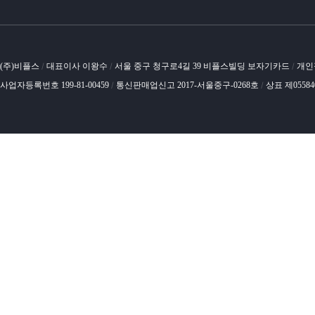
(주)비플스
대표이사 이왕수
서울 중구 청구로4길 39 비플스빌딩 보자기카드
개인
/
/
/
사업자등록번호 199-81-00459
통신판매업신고 2017-서울중구-0268호
상표 제0558
/
/