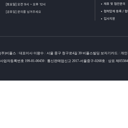
제휴 및 협찬문의
[토요일] 오전 9시 ~ 오후 12시
협력업체 등록 / 
[공휴일] 문의를 남겨주세요
입사지원
(주)비플스
대표이사 이왕수
서울 중구 청구로4길 39 비플스빌딩 보자기카드
개인
/
/
/
사업자등록번호 199-81-00459
통신판매업신고 2017-서울중구-0268호
상표 제0558
/
/